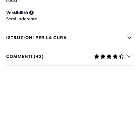
corsa
Vestibilità
Semi-aderente
ISTRUZIONI PER LA CURA
COMMENTI (42)
4.3
SU
5
STELLE
CON
42
RECENSIONI