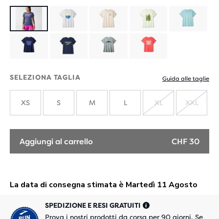
SELEZIONA TAGLIA
Guida alle taglie
XS
S
M
L
XL
XXL
ESAURITO
ESAUR
Aggiungi al carrello
CHF 30
SPEDIZIONE E RESI GRATUITI
Prova i nostri prodotti da corsa per 90 giorni. Se