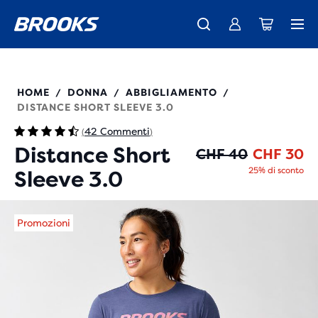
La nuovissima Ghost Amp è arrivata - Acquista
Ti presentiamo la nuova collezione Cascadia -
Spedizione gratuita per tutti gli ordini superiori a CHF 100
Donna
Acquista ora
Uomo
221669
HOME
DONNA
ABBIGLIAMENTO
/
/
/
DISTANCE SHORT SLEEVE 3.0
42 Commenti
(
)
Distance Short
Pr
Pr
CHF 40
CHF 30
25% di sconto
Sleeve 3.0
Promozioni