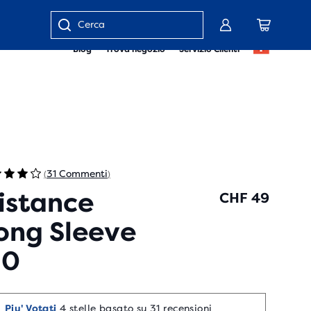
Inserisci
Blog
Trova negozio
Servizio Clienti
parola
chiave
o
numero
articolo
31 Commenti
(
)
istance
CHF 49
ong Sleeve
.0
Piu' Votati
4 stelle basato su 31 recensioni