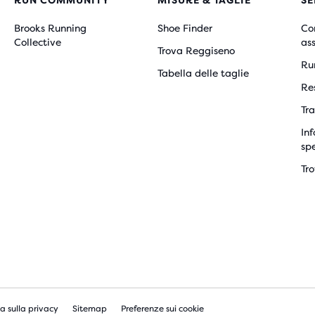
RUN COMMUNITY
MISURE & TAGLIE
SE
Brooks Running
Shoe Finder
Co
Collective
as
Trova Reggiseno
Ru
Tabella delle taglie
Re
Tra
Inf
sp
Tr
a sulla privacy
Sitemap
Preferenze sui cookie