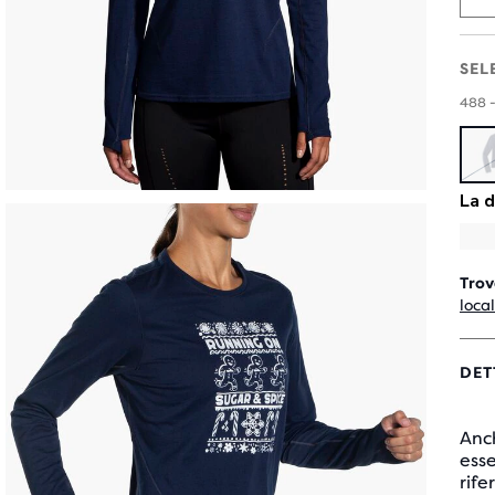
SEL
488 
Trov
loca
DET
Anc
esse
rif