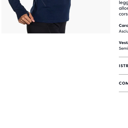
legg
allo
cors
Cara
Asci
Vest
Semi
IST
COM
4
SU
5
STE
CO
31
REC