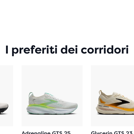
I preferiti dei corridori
Adrenaline GTS 25
Glycerin GTS 23