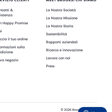
RVIZIO CLIENTI
MEET BROOKS/CHI SIAMO
ntatti &
La Nostra Società
sistenza
La Nostra Missione
n Happy Promise
La Nostra Storia
si
Sostenibilità
ccia il tuo ordine
Rapporti aziendali
ormazioni sulla
Ricerca e innovazione
edizione
Lavora con noi
ova negozio
Press
© 2026 Brooks Sports, Inc