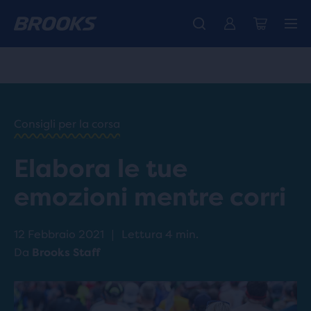
La nuovissima Ghost Amp è arrivata - Acquista
Ti presentiamo la nuova collezione Cascadia -
Spedizione gratuita per tutti gli ordini superiori a CHF 100
Donna
Acquista ora
Uomo
PAGINA
/
PRINCIPALE
RUN
Consigli per la corsa
HAPPY
/
BLOG
Elabora le tue
INSPIRING
/
STORIES
emozioni mentre corri
RUNNER
STORIES:
MENTAL
12 Febbraio 2021
|
Lettura 4 min.
BENEFITS
OF
Da
Brooks Staff
RUNNING