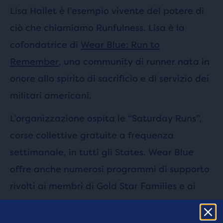
Lisa Hallet è l’esempio vivente del potere di
ciò che chiamiamo Runfulness. Lisa è la
cofondatrice di
Wear Blue: Run to
Remember
, una community di runner nata in
onore allo spirito di sacrificio e di servizio dei
militari americani.
L’organizzazione ospita le “Saturday Runs”,
corse collettive gratuite a frequenza
settimanale, in tutti gli States. Wear Blue
offre anche numerosi programmi di supporto
rivolti ai membri di Gold Star Families e ai
militari in servizio attivo organizzando gare,
allenamenti e servizi di mentoring.