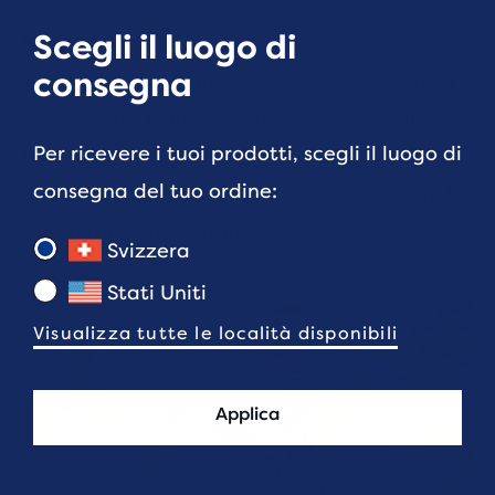
Scegli il luogo di
Lo sport, per Lisa Hallet, ha assunto un nuovo
consegna
significato da quando, nel 2009, suo marito è
stato ucciso nell’Afghanistan meridionale.
Per ricevere i tuoi prodotti, scegli il luogo di
Madre di tre figli, era già un’appassionata
consegna del tuo ordine:
runner, ma lo sport l’ha aiutata a superare la
sua perdita devastante.
Svizzera
Stati Uniti
Visualizza tutte le località disponibili
Applica