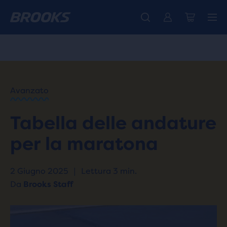
La nuovissima Ghost Amp è arrivata - Acquista
Ti presentiamo la nuova collezione Cascadia -
Spedizione gratuita per tutti gli ordini superiori a CHF 100
Donna
Acquista ora
Uomo
PAGINA
/
PRINCIPALE
RUN
Avanzato
HAPPY
/
BLOG
Tabella delle andature
ADVICE
/
TIPS
per la maratona
MARATHON
PACE
CHART
2 Giugno 2025
|
Lettura 3 min.
Da
Brooks Staff