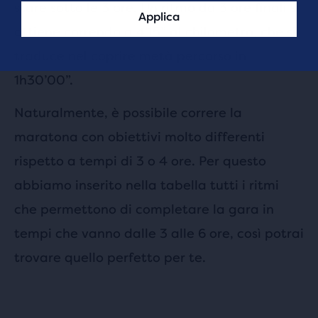
stare sotto le 3 ore. Un ritmo da 3 ore finali si
Applica
ottiene correndo a 4’15” al chilometro, che si
traduce nel coprire metà percorso in
1h30’00”.
Naturalmente, è possibile correre la
maratona con obiettivi molto differenti
rispetto a tempi di 3 o 4 ore. Per questo
abbiamo inserito nella tabella tutti i ritmi
che permettono di completare la gara in
tempi che vanno dalle 3 alle 6 ore, così potrai
trovare quello perfetto per te.