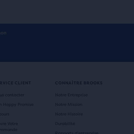
non
RVICE CLIENT
CONNAÎTRE BROOKS
us contacter
Notre Entreprise
n Happy Promise
Notre Mission
tours
Notre Histoire
vre Votre
Durabilité
mmande
Rapports d'entreprise