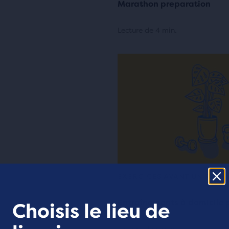
Marathon preparation
Lecture de 4 min.
EXERCICES AVANT UN RUN
Entraînements à domicile p
Choisis le lieu de