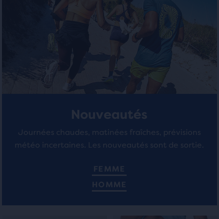
219 avis
Nouveautés
Journées chaudes, matinées fraîches, prévisions
météo incertaines. Les nouveautés sont de sortie.
FEMME
HOMME