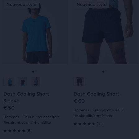
C’est
C’est
Nouveau style
Nouveau style
Nouveau style
Nouveau style
un
un
manège.
manège.
Navigue
Navigue
avec
avec
les
les
boutons
boutons
Suivant
Suivant
et
et
Précédent.
Précédent.
Aller
Aller
Aller
Aller
à
à
à
à
Dash Cooling Short
Dash Cooling Short
la
la
la
la
Sleeve
€ 60
€ 50
diapositive
diapositive
diapositive
diapositive
Hommes - Entrejambe de 5",
respirabilité améliorée
Hommes - Tissu au toucher frais,
1
2
1
2
Respirant et anti-humidité
4
(
4
)
4.5
6
(
6
)
5.0