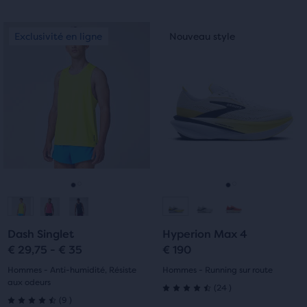
sur
sur
5 étoiles
C’est
C’est
Exclusivité en ligne
Nouveau style
Exclusivité en ligne
Nouveau style
5 étoiles
un
un
avec
manège.
manège.
avec
Navigue
Navigue
4 avis
avec
avec
6 avis
les
les
boutons
boutons
Suivant
Suivant
et
et
Précédent.
Précédent.
Aller
Aller
Aller
Aller
à
à
à
à
Dash Singlet
Hyperion Max 4
la
la
la
la
€ 29,75 - € 35
€ 190
diapositive
diapositive
diapositive
diapositive
Hommes - Anti-humidité, Résiste
Hommes - Running sur route
aux odeurs
24
(
24
)
1
2
1
2
4.5
9
(
9
)