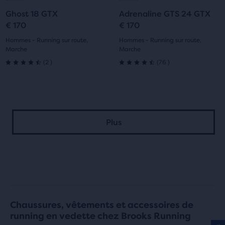
à
à
à
à
Ghost 18 GTX
Adrenaline GTS 24 GTX
la
la
la
la
€ 170
€ 170
diapositive
diapositive
diapositive
diapositive
Hommes - Running sur route,
Hommes - Running sur route,
Marche
Marche
1
2
1
2
2
76
(
2
)
(
76
)
4.5
4.5
sur
sur
5 étoiles
5 étoiles
Plus
avec
avec
2 avis
76 avis
Chaussures, vêtements et accessoires de
running en vedette chez Brooks Running