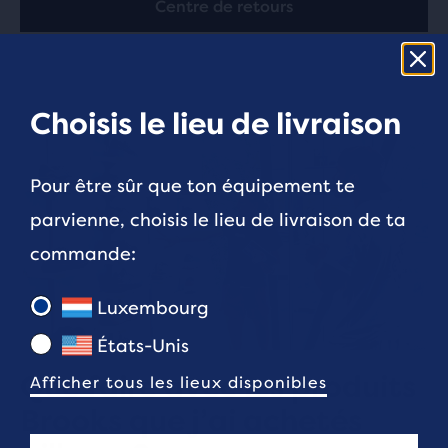
Centre de retours
Choisis le lieu de livraison
Pour être sûr que ton équipement te
parvienne, choisis le lieu de livraison de ta
commande:
Luxembourg
États-Unis
Que faire avec les produits
Afficher tous les lieux disponibles
Brooks que j’ai achetés