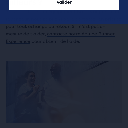
ailleurs ?
Valider
Si tu as acheté ton équipement Brooks auprès d’un
revendeur, nous te prions de le contacter en priorité
pour tout échange ou retour. S’il n’est pas en
mesure de t’aider,
contacte notre équipe Runner
Experience
pour obtenir de l’aide.