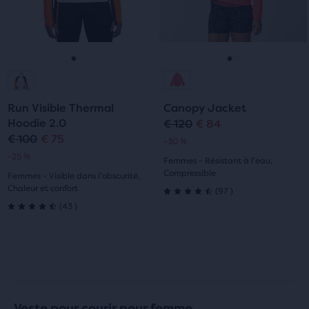
Suivant
Suivant
et
et
Précédent.
Précédent.
Aller
Aller
Aller
Aller
à
à
à
à
Run Visible Thermal
Canopy Jacket
la
la
la
la
Hoodie 2.0
€ 120
€ 84
Prix
Prix
€ 100
€ 75
Prix
Prix
-30 %
diapositive
diapositive
diapositive
diapositive
original
actuel
-25 %
Femmes - Résistant à l’eau,
original
actuel
1
2
1
2
Compressible
Femmes - Visible dans l’obscurité,
Chaleur et confort
97
(
97
)
4.5
43
(
43
)
4.5
sur
sur
5 étoiles
5 étoiles
avec
avec
97 avis
Veste pour courir pour femme