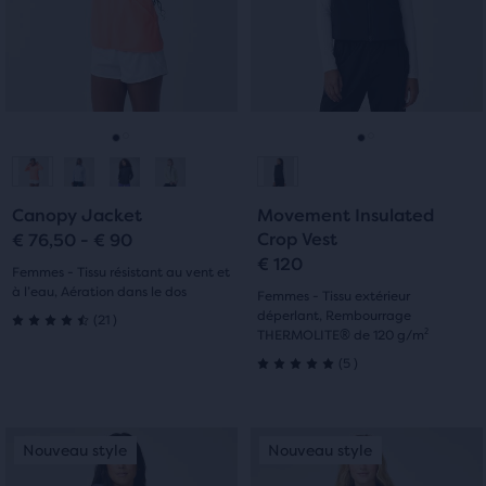
la
les
les
possibilité
boutons
boutons
de
Suivant
Suivant
comparer
et
et
jusqu’à
Précédent.
Précédent.
trois
Aller
Aller
Aller
Aller
produits
via
à
à
à
à
un
Canopy Jacket
Movement Insulated
la
la
la
la
bouton
Crop Vest
€ 76,50 - € 90
de
€ 120
diapositive
diapositive
diapositive
diapositive
Femmes - Tissu résistant au vent et
comparaison.
à l’eau, Aération dans le dos
Femmes - Tissu extérieur
1
2
1
2
À
21
déperlant, Rembourrage
(
21
)
4.5
THERMOLITE® de 120 g/m²
la
5
fin
(
5
)
sur
5.0
du
contenu
5 étoiles
sur
C’est
C’est
principal,
Nouveau style
Nouveau style
Nouveau style
Nouveau style
avec
5 étoiles
un
un
tu