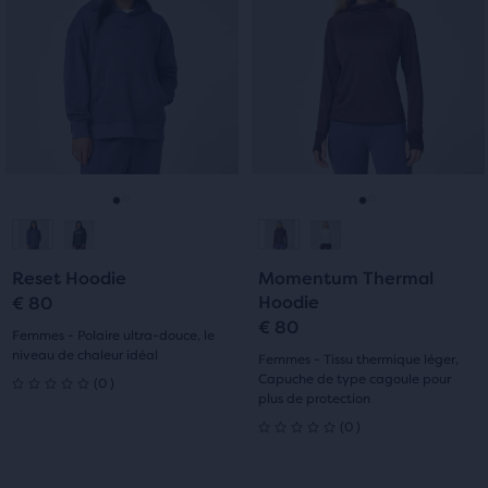
manège.
manège.
trouveras
21 avis
avec
Navigue
Navigue
un
avec
avec
autre
5 avis
les
les
bouton
boutons
boutons
de
Suivant
Suivant
comparaison
et
et
avec
Précédent.
Précédent.
les
produits
Aller
Aller
Aller
Aller
sélectionnés
(3
à
à
à
à
max.)
Reset Hoodie
Momentum Thermal
la
la
la
la
Hoodie
qui
€ 80
€ 80
affiche
diapositive
diapositive
diapositive
diapositive
Femmes - Polaire ultra-douce, le
un
niveau de chaleur idéal
Femmes - Tissu thermique léger,
1
2
1
2
tableau
0
Capuche de type cagoule pour
(
0
)
0
plus de protection
pour
0
comparer
(
0
)
sur
0
les
produits
5 étoiles
sur