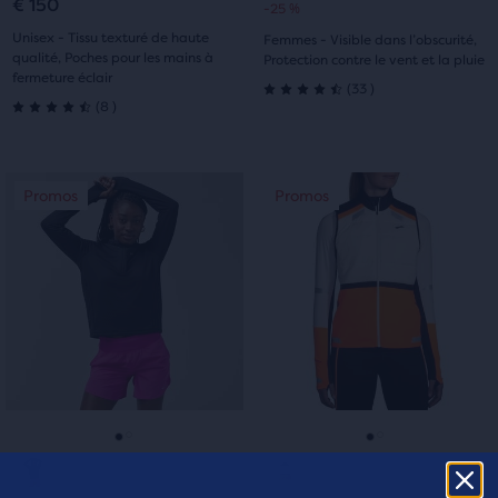
€ 150
-25 %
diapositive
diapositive
diapositive
diapositive
original
actuel
Unisex - Tissu texturé de haute
Femmes - Visible dans l’obscurité,
1
2
1
2
qualité, Poches pour les mains à
Protection contre le vent et la pluie
fermeture éclair
33
(
33
)
4.5
8
(
8
)
4.5
sur
sur
C’est
C’est
5 étoiles
Promos
Promos
Promos
Promos
5 étoiles
un
un
avec
manège.
manège.
avec
Navigue
Navigue
33 avis
avec
avec
8 avis
les
les
boutons
boutons
Suivant
Suivant
et
et
Précédent.
Précédent.
Aller
Aller
Aller
Aller
à
à
à
à