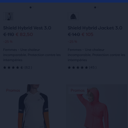
Précédent.
Précédent.
Aller
Aller
Aller
Aller
à
à
à
à
Shield Hybrid Vest 3.0
Shield Hybrid Jacket 3.0
la
la
la
la
€ 110
€ 82,50
€ 140
€ 105
Prix
Prix
Prix
Prix
-25 %
-25 %
diapositive
diapositive
diapositive
diapositive
original
actuel
original
actuel
Femmes - Une chaleur
Femmes - Une chaleur
1
2
1
2
incomparable, Protection contre les
incomparable, Protection contre les
intempéries
intempéries
62
45
(
62
)
(
45
)
4.5
5.0
sur
sur
C’est
C’est
Promos
Promos
Promos
Promos
5 étoiles
5 étoiles
un
un
manège.
manège.
avec
avec
Navigue
Navigue
avec
avec
62 avis
45 avis
les
les
boutons
boutons