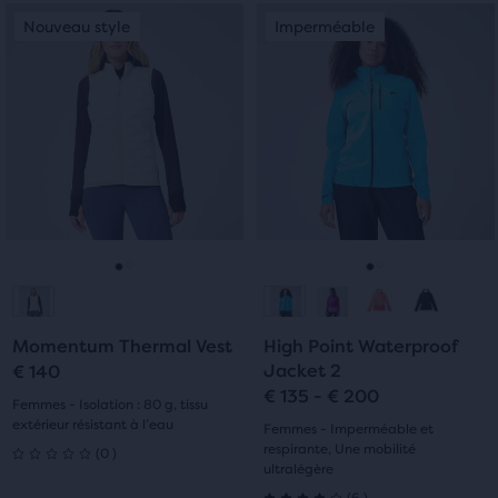
C’est
C’est
sélectionnés.
Nouveau style
Imperméable
Nouveau style
Imperméable
avec
5 étoiles
un
un
manège.
manège.
0 avis
avec
Navigue
Navigue
avec
avec
0 avis
les
les
boutons
boutons
Suivant
Suivant
et
et
Précédent.
Précédent.
Aller
Aller
Aller
Aller
à
à
à
à
Momentum Thermal Vest
High Point Waterproof
la
la
la
la
Jacket 2
€ 140
€ 135 - € 200
diapositive
diapositive
diapositive
diapositive
Femmes - Isolation : 80 g, tissu
extérieur résistant à l’eau
Femmes - Imperméable et
1
2
1
2
0
respirante, Une mobilité
(
0
)
0
ultralégère
6