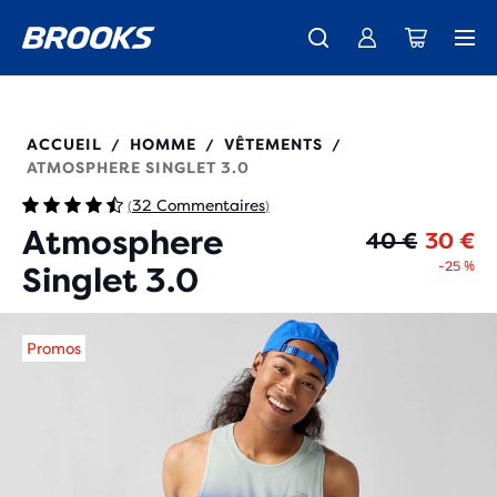
Découvre la nouvelle collection Cascadia -
Livraison standard gratuite pour les membres.
La toute nouvelle Ghost Amp est là - Acheter
Acheter maintenant
Femme
Rejoignez-nous
Homme
211539
ACCUEIL
HOMME
VÊTEMENTS
/
/
/
ATMOSPHERE SINGLET 3.0
32 Commentaires
(
)
Atmosphere
Pr
Pr
40 €
30 €
-25 %
Singlet 3.0
Promos