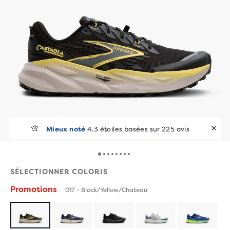
Les runners l’adorent
Mieux noté
4.3 étoiles basées sur 225 avis
10+ achats en 7 jours
SÉLECTIONNER COLORIS
Promotions
017 - Black/Yellow/Chateau