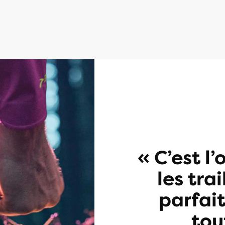
« C’est l
les trai
parfai
tou