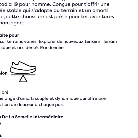
cadia 19 pour homme. Conçue pour t’offrir une
ée stable qui s’adapte au terrain et un amorti
le, cette chaussure est prête pour tes aventures
montagne.
aite pour
 sur terrains variés, Explorer de nouveaux terrains, Terrain
nique et accidenté, Randonnée
hion
libré
élange d’amorti souple et dynamique qui offre une
ation de douceur à chaque pas.
 De La Semelle Intermédiaire
m
s