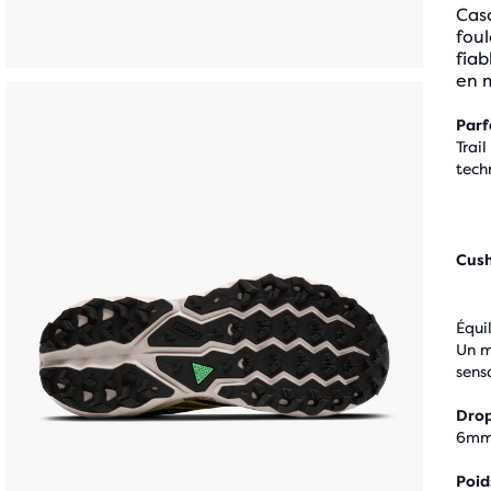
Cas
foul
fiab
en 
Parf
Trail
tech
Cus
Équi
Un m
sens
Drop
6m
Poid