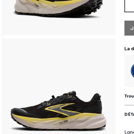
J
Trou
DÉT
Lanc