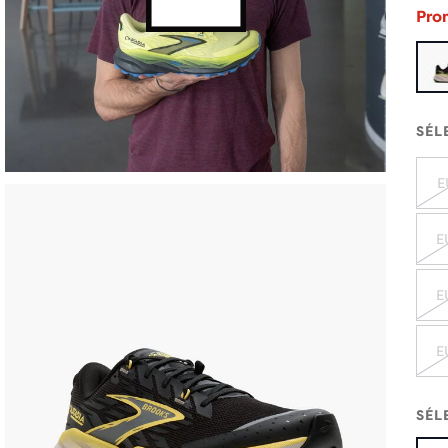
Pro
SÉL
E
E
E
E
SÉL