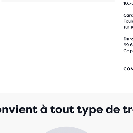
10,7
Cara
Foul
sur 
Dura
69.6
Ce p
COM
4,3
SUR
5 É
AVE
228
nvient à tout type de tr