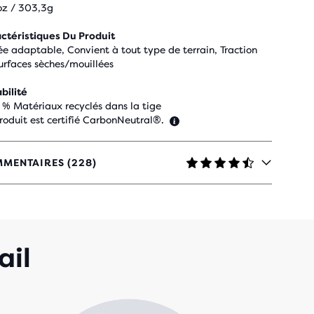
oz / 303,3g
ctéristiques Du Produit
ée adaptable, Convient à tout type de terrain, Traction
surfaces sèches/mouillées
bilité
 % Matériaux recyclés dans la tige
roduit est certifié CarbonNeutral®.
MENTAIRES (228)
TOILES
C
 AVIS
ail