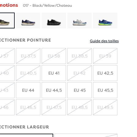
motions
017 - Black/Yellow/Chateau
ECTIONNER POINTURE
Guide des tailles
U 37
EU 37,5
EU 38
EU 38,5
EU 39
ÉPUISÉ
ÉPUISÉ
ÉPUISÉ
ÉPUISÉ
ÉPUISÉ
U 40
EU 40,5
EU 41
EU 42
EU 42,5
ÉPUISÉ
ÉPUISÉ
ÉPUISÉ
U 43
EU 44
EU 44,5
EU 45
EU 45,5
ÉPUISÉ
U 46
EU 46,5
EU 47,5
EU 48,5
EU 49,5
ÉPUISÉ
ÉPUISÉ
ÉPUISÉ
ÉPUISÉ
ÉPUISÉ
ECTIONNER LARGEUR