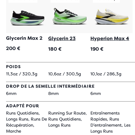
Glycerin Max 2
Glycerin 23
Hyperion Max 4
200 €
180 €
190 €
POIDS
11,3oz / 320,3g
10,6oz / 300,5g
10,1oz / 286,3g
DROP DE LA SEMELLE INTERMÉDIAIRE
6mm
8mm
6mm
ADAPTÉ POUR
Runs Quotidiens,
Running Sur Route,
Entraînements
Longs Runs, Runs De
Runs Quotidiens,
Rapides, Runs
Récupération,
Longs Runs
D’entraînement, Les
Marche
Longs Runs