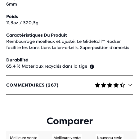
6mm
Poids
11,3oz / 320,3g
Caractéristiques Du Produit
Rembourrage moelleux et ajusté, Le GlideRoll™ Rocker
facilite les transitions talon-orteils, Superposition d’amortis
Durabilité
65.4 % Matériaux recyclés dans la tige
COMMENTAIRES (267)
4,7
SUR
5 ÉTOILES
AVEC
267 AVIS
Comparer
Meilleure vente
Meilleure vente
Nouveau style