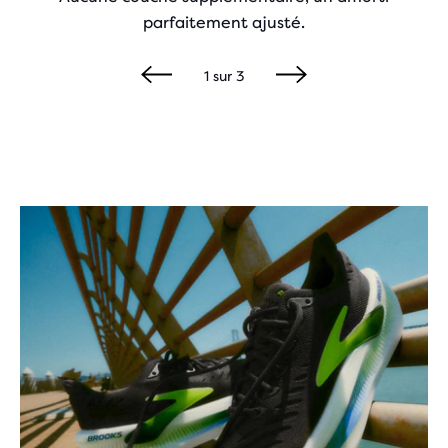
parfaitement ajusté.
1
sur
3
Play
Video