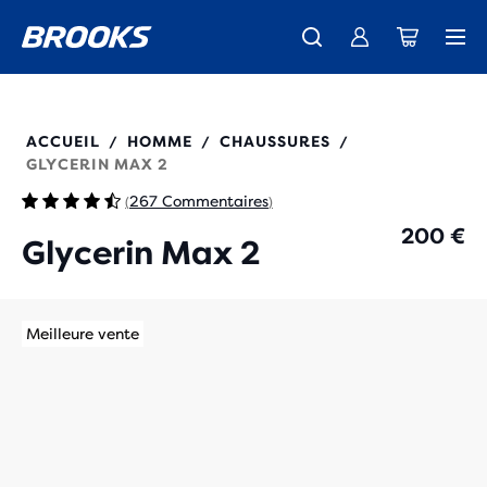
Découvre la nouvelle collection Cascadia -
Livraison standard gratuite pour les membres.
La toute nouvelle Ghost Amp est là - Acheter
Acheter maintenant
Femme
Rejoignez-nous
Homme
110479
ACCUEIL
HOMME
CHAUSSURES
/
/
/
GLYCERIN MAX 2
267 Commentaires
(
)
200 €
Glycerin Max 2
Meilleure vente