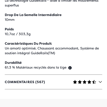
La technologie GuideRails™ aide à limiter les mouvements
superflus
Drop De La Semelle Intermédiaire
10mm
Poids
10,7oz / 303,3g
Caractéristiques Du Produit
Un amorti optimisé, Chaussant accommodant, Système de
soutien intégral GuideRails(TM)
Durabilité
61.3 % Matériaux recyclés dans la tige
COMMENTAIRES (567)
4,3
SUR
5 ÉTOILES
AVEC
567 AVIS