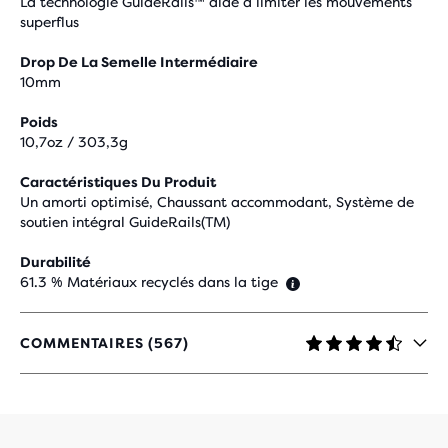
La technologie GuideRails™ aide à limiter les mouvements
superflus
Drop De La Semelle Intermédiaire
10mm
Poids
10,7oz / 303,3g
Caractéristiques Du Produit
Un amorti optimisé, Chaussant accommodant, Système de
soutien intégral GuideRails(TM)
Durabilité
61.3 % Matériaux recyclés dans la tige
COMMENTAIRES (567)
4,3
SUR
5 ÉTOILES
AVEC
567 AVIS