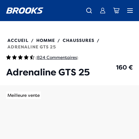
Découvre la nouvelle collection Cascadia -
Livraison standard gratuite pour les membres.
La toute nouvelle Ghost Amp est là - Acheter
Acheter maintenant
Femme
Rejoignez-nous
Homme
110454
ACCUEIL
HOMME
CHAUSSURES
/
/
/
ADRENALINE GTS 25
824 Commentaires
(
)
160 €
Adrenaline GTS 25
Meilleure vente