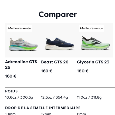
AVEC
824 AVIS
Comparer
Meilleure vente
Meilleure vente
Adrenaline GTS
Beast GTS 26
Glycerin GTS 23
25
160 €
180 €
160 €
POIDS
10,6oz / 300,5g
12,5oz / 354,4g
11,0oz / 311,8g
DROP DE LA SEMELLE INTERMÉDIAIRE
10mm
12mm
8mm