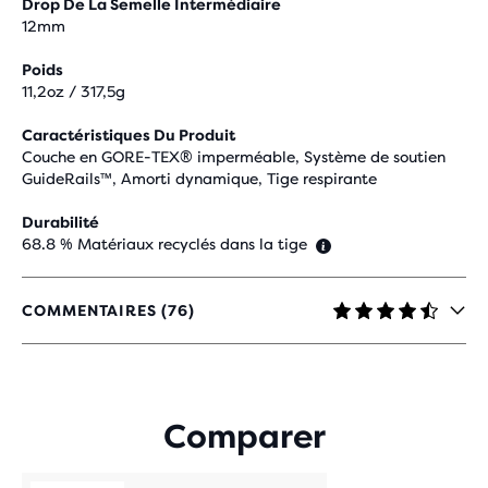
Drop De La Semelle Intermédiaire
12mm
Poids
11,2oz / 317,5g
Caractéristiques Du Produit
Couche en GORE-TEX® imperméable, Système de soutien
GuideRails™, Amorti dynamique, Tige respirante
Durabilité
68.8 % Matériaux recyclés dans la tige
COMMENTAIRES (76)
4,3
SUR
5 ÉTOILES
AVEC
76 AVIS
Comparer