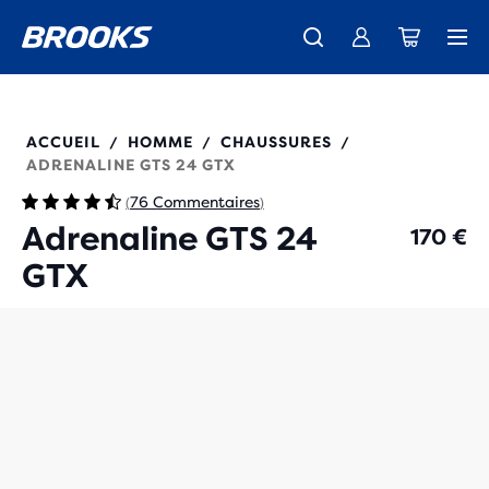
Découvre la nouvelle collection Cascadia -
Livraison standard gratuite pour les membres.
La toute nouvelle Ghost Amp est là - Acheter
Acheter maintenant
Femme
Rejoignez-nous
Homme
110453
ACCUEIL
HOMME
CHAUSSURES
/
/
/
ADRENALINE GTS 24 GTX
76 Commentaires
(
)
Adrenaline GTS 24
170 €
GTX