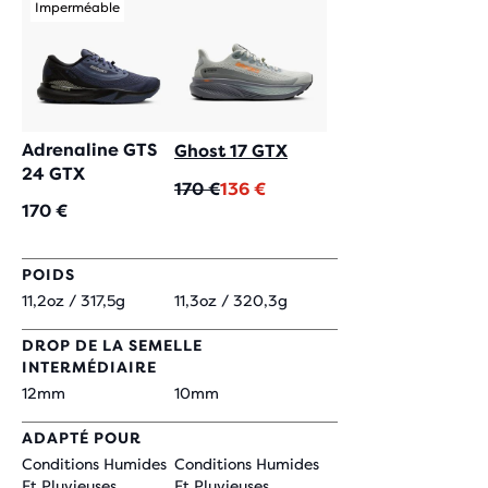
Imperméable
Adrenaline GTS
Ghost 17 GTX
24 GTX
Prix
Prix
170 €
136 €
170 €
original
actuel
POIDS
11,2oz / 317,5g
11,3oz / 320,3g
DROP DE LA SEMELLE
INTERMÉDIAIRE
12mm
10mm
ADAPTÉ POUR
Conditions Humides
Conditions Humides
Et Pluvieuses,
Et Pluvieuses,