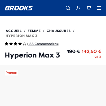
Découvre la nouvelle collection Cascadia -
Livraison standard gratuite pour les membres.
La toute nouvelle Ghost Amp est là - Acheter
Acheter maintenant
Femme
Rejoignez-nous
Homme
120455
ACCUEIL
FEMME
CHAUSSURES
/
/
/
HYPERION MAX 3
188 Commentaires
(
)
Pr
Pr
190 €
142,50 €
Hyperion Max 3
-25 %
Promos