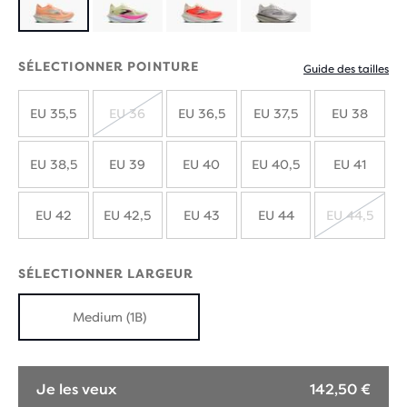
Produit
en
SÉLECTIONNER POINTURE
Guide des tailles
édition
EU 35,5
EU 36
EU 36,5
EU 37,5
EU 38
limitée
ÉPUISÉ
EU 38,5
EU 39
EU 40
EU 40,5
EU 41
EU 42
EU 42,5
EU 43
EU 44
EU 44,5
ÉPUIS
SÉLECTIONNER LARGEUR
Medium (1B)
Je les veux
142,50 €