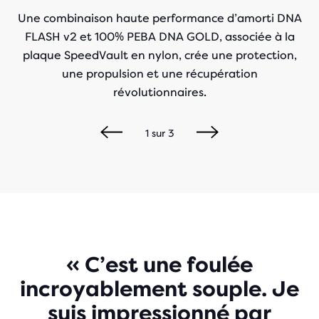
Une combinaison haute performance d’amorti DNA
FLASH v2 et 100% PEBA DNA GOLD, associée à la
plaque SpeedVault en nylon, crée une protection,
une propulsion et une récupération
révolutionnaires.
1
sur
3
Play
« C’est une foulée
incroyablement souple. Je
Video
suis impressionné par