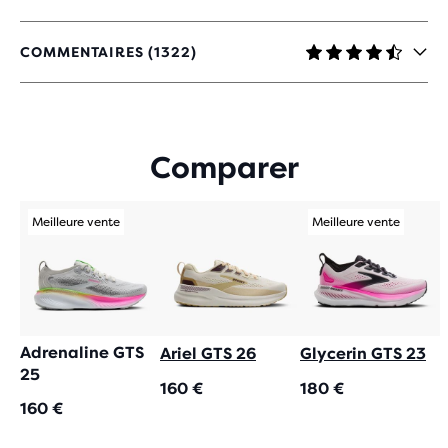
COMMENTAIRES (1322)
4,4
SUR
5 ÉTOILES
AVEC
1 322 AVIS
Comparer
Meilleure vente
Meilleure vente
Adrenaline GTS
Ariel GTS 26
Glycerin GTS 23
25
160 €
180 €
160 €