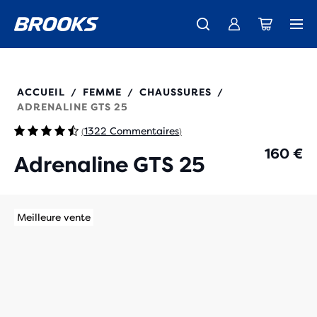
Découvre la nouvelle collection Cascadia -
Livraison standard gratuite pour les membres.
La toute nouvelle Ghost Amp est là - Acheter
Acheter maintenant
Femme
Rejoignez-nous
Homme
120443
ACCUEIL
FEMME
CHAUSSURES
/
/
/
ADRENALINE GTS 25
1322 Commentaires
(
)
160 €
Adrenaline GTS 25
Meilleure vente