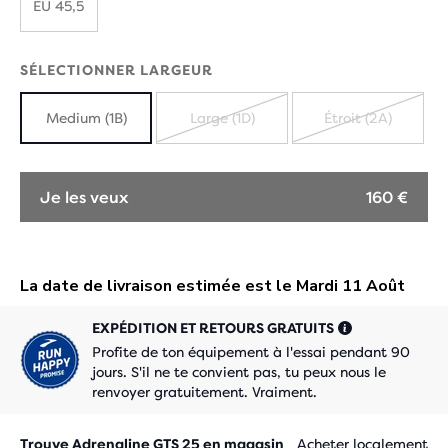
EU 45,5
SÉLECTIONNER LARGEUR
Medium (1B)
Large (1D)
Étroit (2A)
ÉPUISÉ
ÉPUISÉ
Je les veux
160 €
EXPÉDITION ET RETOURS GRATUITS
Profite de ton équipement à l'essai pendant 90
jours. S'il ne te convient pas, tu peux nous le
renvoyer gratuitement. Vraiment.
Trouve Adrenaline GTS 25 en magasin
Acheter localement