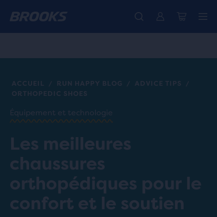
Découvre la nouvelle collection Cascadia -
Livraison standard gratuite pour les membres.
La toute nouvelle Ghost Amp est là - Acheter
Acheter maintenant
Femme
Rejoignez-nous
Homme
ACCUEIL
RUN HAPPY BLOG
ADVICE TIPS
/
/
/
ORTHOPEDIC SHOES
Équipement et technologie
Les meilleures
chaussures
orthopédiques pour le
confort et le soutien