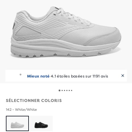
Les runners l’adorent
Mieux noté
4.1 étoiles basées sur 1191 avis
10+ achats en 7 jours
SÉLECTIONNER COLORIS
142 - White/White