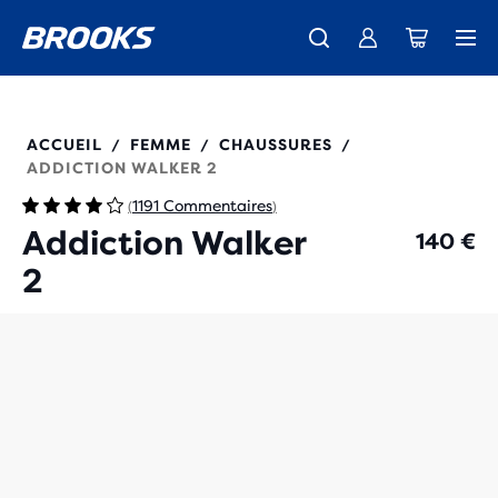
Découvre la nouvelle collection Cascadia -
Livraison standard gratuite pour les membres.
La toute nouvelle Ghost Amp est là - Acheter
Acheter maintenant
Femme
Rejoignez-nous
Homme
120307
ACCUEIL
FEMME
CHAUSSURES
/
/
/
ADDICTION WALKER 2
1191 Commentaires
(
)
Addiction Walker
140 €
2