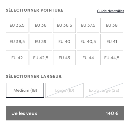
SÉLECTIONNER POINTURE
Guide des tailles
EU 35,5
EU 36
EU 36,5
EU 37,5
EU 38
EU 38,5
EU 39
EU 40
EU 40,5
EU 41
EU 42
EU 42,5
EU 43
EU 44
EU 44,5
SÉLECTIONNER LARGEUR
Medium (1B)
Large (1D)
Extra large (2E)
ÉPUISÉ
ÉPUISÉ
Je les veux
140 €