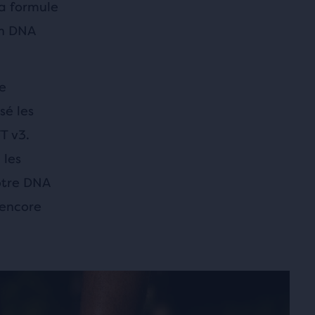
la formule
un DNA
e
sé les
T v3.
 les
otre DNA
 encore