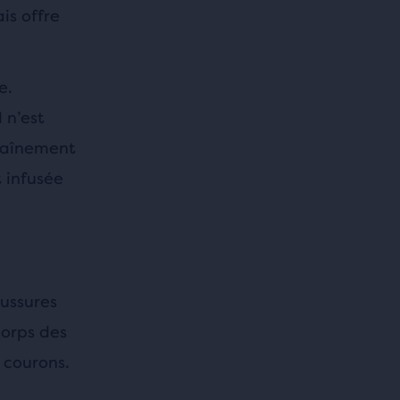
is offre
e.
 n’est
raînement
 infusée
aussures
corps des
 courons.