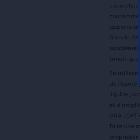
caoutchouc
couramment
apporte un
Dans le DN
supplément
tandis que 
En utilisa
de l’azote
liquide ju
et d’ampli
DNA LOFT v
faire une m
propriétés