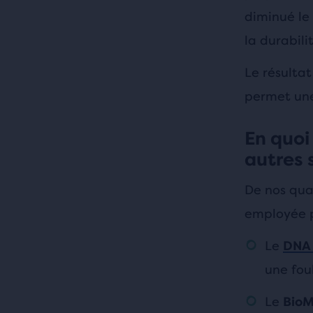
diminué le 
la durabili
Le résultat
permet une
En quoi
autres 
De nos qua
employée p
Le
DNA
une fou
Le
Bio