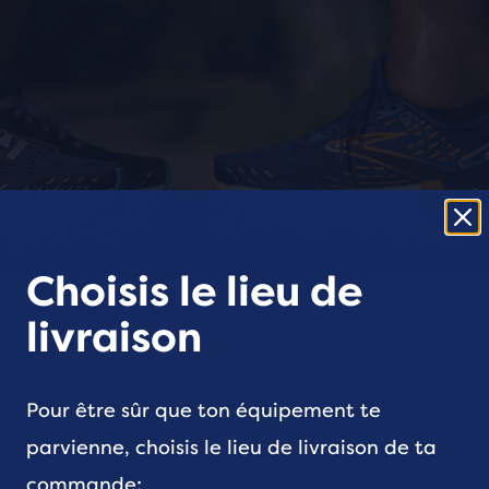
Choisis le lieu de
vec DNA LOFT v3
livraison
ce qui rend l’amorti DNA LOFT si
Pour être sûr que ton équipement te
x ?
parvienne, choisis le lieu de livraison de ta
ux vient de ses proportions spécifiques de mousse,
commande: