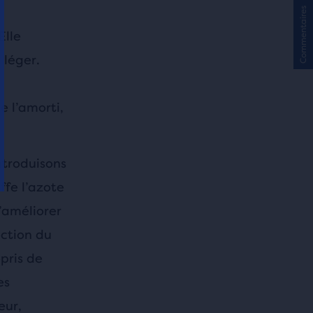
Commentaires
Elle
 léger.
e l’amorti,
ntroduisons
ffe l’azote
’améliorer
ection du
pris de
es
eur,