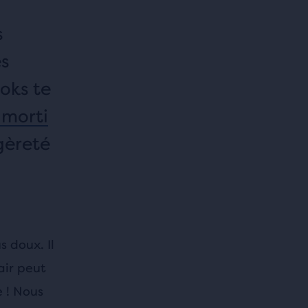
s
es
oks te
morti
gèreté
 doux. Il
air peut
 ! Nous