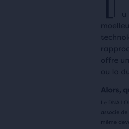
T
u 
moelleu
technol
rapproc
offre un
ou la du
Alors, 
Le DNA LOFT
associe de 
même deven