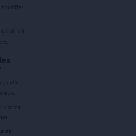
sacrifier
A Loft v3
re.
des
?
s, celle
lleux.
 t’offrir
run.
r et