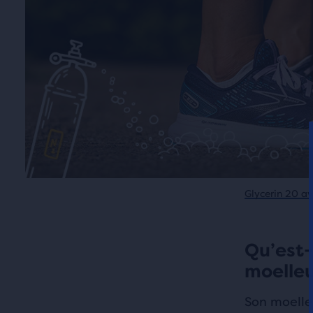
Glycerin 20 a
Qu’est-
moelleu
Son moelle