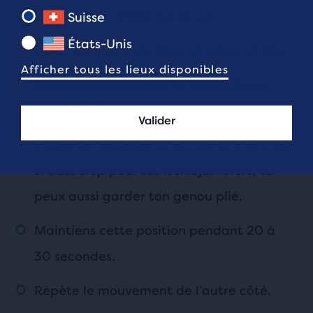
gauche bien droite sur le sol.
Suisse
États-Unis
Place tes mains derrière ta cuisse droite.
Afficher tous les lieux disponibles
Commence à étendre ta jambe droite
vers le ciel.
Valider
Essaie de redresser ta jambe droite, mais
si c’est trop pour tes ischiojambiers, tu
peux aussi garder ton genou plié.
Maintiens cette position pendant 20 à
30 secondes.
Répète le mouvement de l’autre côté.