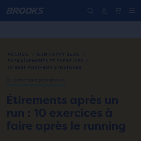
Découvre la nouvelle collection Cascadia -
La toute nouvelle Ghost Amp est là - Acheter
Expéditions gratuites sur les achats de plus de CHF 100
Acheter maintenant
Femme
Homme
ACCUEIL
RUN HAPPY BLOG
/
/
ENTRAÎNEMENTS ET EXERCICES
/
10 BEST POST-RUN STRETCHES
Étirements après un run
Étirements après un
run : 10 exercices à
faire après le running