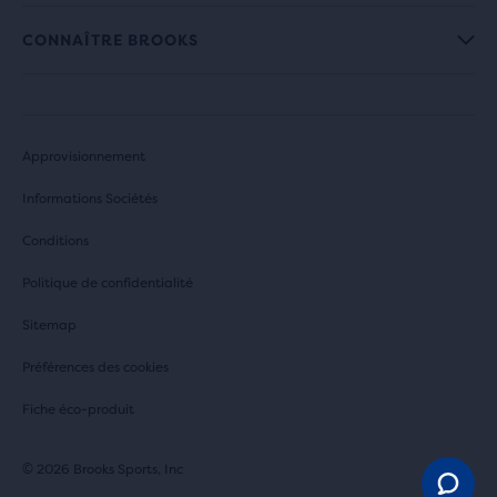
CONNAÎTRE BROOKS
Approvisionnement
Informations Sociétés
Conditions
Politique de confidentialité
Sitemap
Préférences des cookies
Fiche éco-produit
© 2026 Brooks Sports, Inc