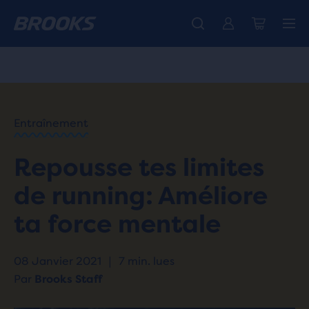
Découvre la nouvelle collection Cascadia -
La toute nouvelle Ghost Amp est là - Acheter
Expéditions gratuites sur les achats de plus de CHF 100
Acheter maintenant
Femme
Homme
ACCUEIL
/
RUN
HAPPY
/
Entraînement
BLOG
ENTRAÎNEMENTS
/
Repousse tes limites
ET EXERCICES
HOW TO
de running: Améliore
BUILD
MENTAL
ta force mentale
STRENGTH
FOR
RUNNING
08 Janvier 2021
|
7 min. lues
Par
Brooks Staff