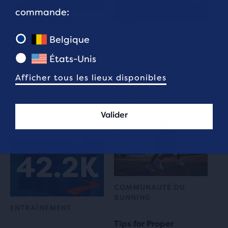
commande:
ENTRAÎNEMENT
NOS RUNNERS, LEURS
Belgique
HISTOIRES
4 échauffements pour
courir en hiver par
États-Unis
temps froid
Trail vs road running
Afficher tous les lieux disponibles
Lecture de 3 min.
Lecture de 2 min.
Valider
COMMUNAUTÉ DU
RUNNING
ENTRAÎNEMENT
Tips for Proper