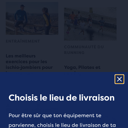
ENTRAÎNEMENT
COMMUNAUTÉ DU
RUNNING
Les meilleurs
exercices pour les
ischio‑jambiers pour
Yoga, Pilates et
les coureurs
running
Lecture de 3 min.
Lecture de 4 min.
Choisis le lieu de livraison
Pour être sûr que ton équipement te
parvienne, choisis le lieu de livraison de ta