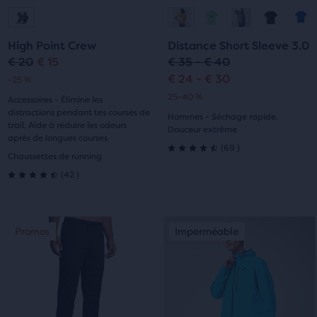
Aller
Aller
Aller
Aller
à
à
à
à
High Point Crew
Distance Short Sleeve 3.0
la
la
la
la
€ 20
€ 15
€ 35 - € 40
Prix
Prix
€ 24 - € 30
-25 %
diapositive
diapositive
diapositive
diapositive
original
actuel
25-40 %
Accessoires - Élimine les
1
2
1
2
distractions pendant tes courses de
Hommes - Séchage rapide,
trail, Aide à réduire les odeurs
Douceur extrême
après de longues courses
69
(
69
)
4.5
Chaussettes de running
42
(
42
)
sur
4.5
5 étoiles
sur
C’est
C’est
Promos
Imperméable
Promos
Imperméable
avec
5 étoiles
un
un
manège.
manège.
69 avis
avec
Navigue
Navigue
avec
avec
42 avis
les
les