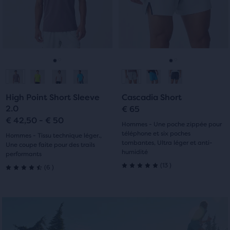
les
les
un
boutons
boutons
autre
Suivant
Suivant
bouton
et
et
de
Précédent.
Précédent.
comparaison
Aller
Aller
Aller
Aller
avec
les
à
à
à
à
produits
High Point Short Sleeve
Cascadia Short
sélectionnés
la
la
la
la
2.0
€ 65
(3
€ 42,50 - € 50
diapositive
diapositive
diapositive
diapositive
Hommes - Une poche zippée pour
max.)
téléphone et six poches
Hommes - Tissu technique léger.,
qui
1
2
1
2
tombantes, Ultra léger et anti-
Une coupe faite pour des trails
affiche
humidité
performants
un
13
6
(
13
)
(
6
)
5.0
tableau
4.5
pour
sur
sur
comparer
les
5 étoiles
5 étoiles
produits