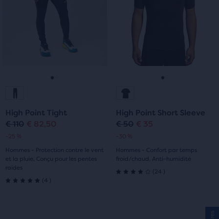
15 avis
avec
avec
29 avis
les
les
boutons
boutons
Suivant
Suivant
et
et
Précédent.
Précédent.
Aller
Aller
Aller
Aller
à
à
à
à
High Point Tight
High Point Short Sleeve
la
la
la
la
€ 110
€ 82,50
€ 50
€ 35
Prix
Prix
Prix
Prix
-25 %
-30 %
diapositive
diapositive
diapositive
diapositive
original
actuel
original
actuel
Hommes - Protection contre le vent
Hommes - Confort par temps
1
2
1
2
et la pluie, Conçu pour les pentes
froid/chaud, Anti-humidité
raides
24
(
24
)
4.0
4
(
4
)
5.0
sur
sur
5 étoiles