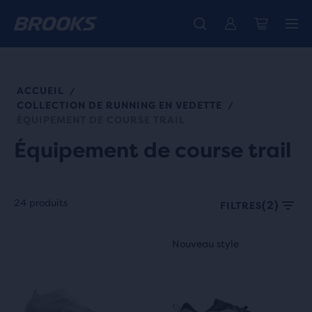
Découvre la nouvelle collection Cascadia -
La toute nouvelle Ghost Amp est là - Acheter
Expéditions gratuites sur les achats de plus de € 100
Acheter maintenant
Femme
Homme
ACCUEIL
/
COLLECTION DE RUNNING EN VEDETTE
/
ÉQUIPEMENT DE COURSE TRAIL
Équipement de course trail
24 produits
(2)
FILTRES
Chaque
C’est
C’est
Nouveau style
Nouveau style
vignette
un
un
de
manège.
manège.
produit
Navigue
Navigue
offre
avec
avec