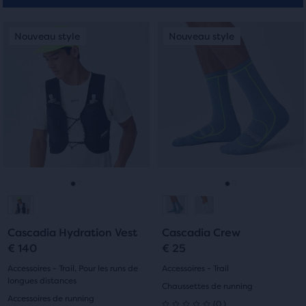
C’est
C’est
Nouveau style
Nouveau style
Nouveau style
Nouveau style
un
un
manège.
manège.
Navigue
Navigue
avec
avec
les
les
boutons
boutons
Suivant
Suivant
et
et
Précédent.
Précédent.
Aller
Aller
Aller
Aller
à
à
à
à
Cascadia Hydration Vest
Cascadia Crew
la
la
la
la
€ 140
€ 25
diapositive
diapositive
diapositive
diapositive
Accessoires - Trail, Pour les runs de
Accessoires - Trail
longues distances
Chaussettes de running
1
2
1
2
Accessoires de running
0
(
0
)