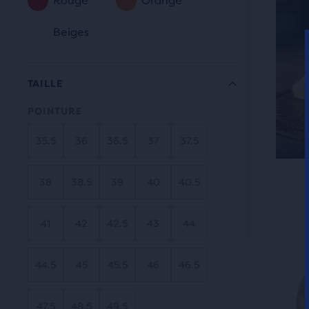
Rouge
Orange
bout
Beiges
de
comp
avec
TAILLE
les
prod
POINTURE
séle
35.5
36
36.5
37
37.5
(3
max.
C’est
38
38.5
39
40
40.5
qui
un
affic
man
un
41
42
42.5
43
44
Navi
tabl
avec
pour
44.5
45
45.5
46
46.5
les
comp
bout
les
Suiv
47.5
48.5
49.5