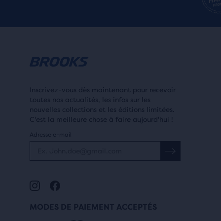
SOUTIEN
En savoir plus
SOUTIEN
Soutien maximal
Inscrivez-vous dès maintenant pour recevoir
Soutien équilibré
toutes nos actualités, les infos sur les
nouvelles collections et les éditions limitées.
C'est la meilleure chose à faire aujourd'hui !
Adresse e-mail
MODES DE PAIEMENT ACCEPTÉS