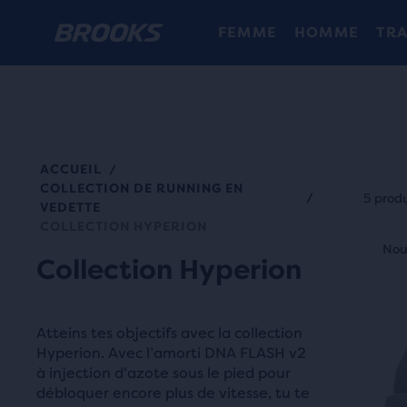
FEMME
HOMME
TRA
ACCUEIL
/
Cha
COLLECTION DE RUNNING EN
vign
/
5 produ
VEDETTE
de
COLLECTION HYPERION
C’est
prod
Nouveau style
Nou
N
un
Collection Hyperion
offre
man
la
Navi
possi
Atteins tes objectifs avec la collection
avec
de
Hyperion. Avec l’amorti DNA FLASH v2
les
comp
à injection d'azote sous le pied pour
bout
débloquer encore plus de vitesse, tu te
jusq