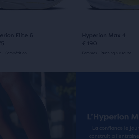
ant
Suivant
et
uits
édent.
Précédent.
2
25
erion Elite 6
Hyperion Max 4
on
75
€ 190
x - Compétition
Femmes - Running sur route
araison.
(
2
)
(
25
)
4.5
sur
oiles
5 étoiles
enu
c
avec
ipal,
is
25 avis
L’Hyperion M
veras
La confiance le jour
construit à l’entraî
e