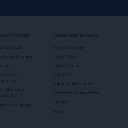
RVICE CLIENT
CONNAÎTRE BROOKS
us contacter
Notre Entreprise
n Happy Promise
Notre Mission
tours
Notre Histoire
vre Votre
Durabilité
mmande
Rapports d'entreprise
os relatives à
Recherche et innovation
xpédition
Carrière
ouver un magasin
Press