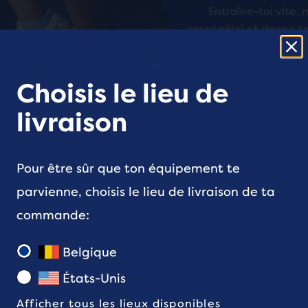
Entraîne-toi vite, 
on
protégé(e) et donne t
l’Hyperion Max 
araison
Choisis le lieu de
uits
livraison
ctionnés
)
Pour être sûr que ton équipement te
parvienne, choisis le lieu de livraison de ta
he
ège.
commande:
gue
eau
Belgique
arer
États-Unis
ons
Afficher tous les lieux disponibles
ant