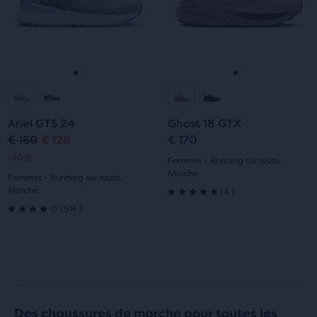
boutons
boutons
Suivant
Suivant
et
et
Précédent.
Précédent.
Aller
Aller
Aller
Aller
à
à
à
à
Ariel GTS 24
Ghost 18 GTX
la
la
la
la
€ 160
€ 128
€ 170
Prix
Prix
-20 %
diapositive
diapositive
diapositive
diapositive
Femmes - Running sur route,
original
actuel
Marche
Femmes - Running sur route,
1
2
1
2
4
Marche
(
4
)
5.0
514
(
514
)
4.0
sur
sur
5 étoiles
5 étoiles
avec
avec
4 avis
Des chaussures de marche pour toutes les