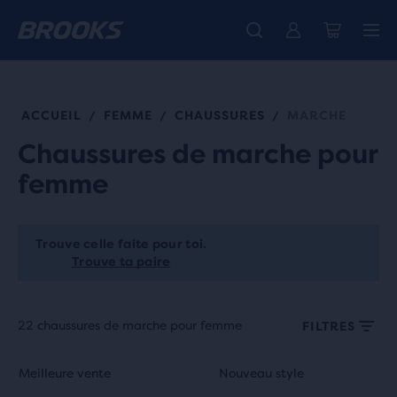
Découvre la nouvelle collection Cascadia -
La toute nouvelle Ghost Amp est là - Acheter
Expéditions gratuites sur les achats de plus de € 100
Acheter maintenant
Femme
Homme
ACCUEIL
FEMME
CHAUSSURES
MARCHE
/
/
/
Chaussures de marche pour
femme
Trouve celle faite pour toi.
Trouve ta paire
22 chaussures de marche pour femme
FILTRES
Chaque
C’est
C’est
Meilleure vente
Nouveau style
Meilleure vente
Nouveau style
vignette
un
un