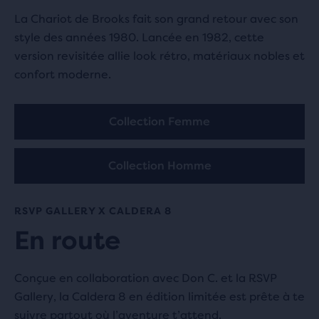
Family3.0
870.5 km
La Chariot de Brooks fait son grand retour avec son
5 Rue Folco de Baroncelli
style des années 1980. Lancée en 1982, cette
84000 Avignon, FR
version revisitée allie look rétro, matériaux nobles et
confort moderne.
BSTN London
870.8 km
Collection Femme
43 Berwick Street
W1F 8SF London, GB
Collection Homme
END.
870.9 km
RSVP GALLERY X CALDERA 8
59 Broadwick St
En route
W1F 9QS London, GB
Conçue en collaboration avec Don C. et la RSVP
Gallery, la Caldera 8 en édition limitée est prête à te
Sole
871.5 km
suivre partout où l’aventure t’attend.