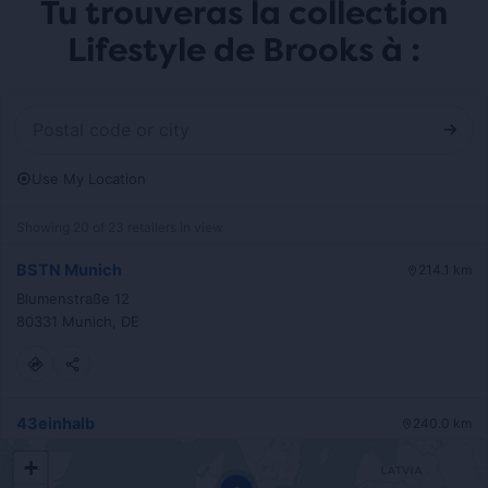
Tu trouveras la collection
Lifestyle de Brooks à :
Use My Location
Showing 20 of 23 retailers in view
BSTN Munich
214.1 km
Blumenstraße 12
80331 Munich, DE
43einhalb
240.0 km
Stiftstraße 36
+
60313 Frankfurt, DE