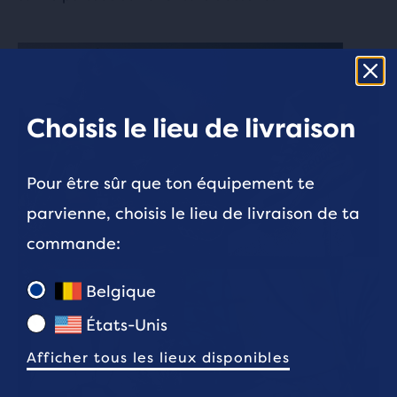
264 Oxford Street
W1C 1DP London, GB
SEVENSTORE
1097.9 km
Choisis le lieu de livraison
26 Norfolk St
L1 0BE Liverpool, GB
Pour être sûr que ton équipement te
parvienne, choisis le lieu de livraison de ta
SVD Barcelona
1226.9 km
commande:
Bailen 18
08010 Barcelona, ES
Belgique
États-Unis
Afficher tous les lieux disponibles
Foot District Barcelona
1227.9 km
C/ Lleona 4