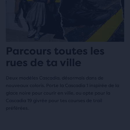
Halo
505.2 km
Leuvensestraat 11
3290 Diest, BE
Parcours toutes les
Baskèts
560.6 km
rues de ta ville
96 Gerard Doustraat
1072 VX Amsterdam, NL
Deux modèles Cascadia, désormais dans de
nouveaux coloris. Porte la Cascadia 1 inspirée de la
glace noire pour courir en ville, ou opte pour la
Solebox
561.4 km
Cascadia 19 givrée pour tes courses de trail
Nieuwezijds Voorburgwal 240
préférées.
1012 RR Amsterdam, NL