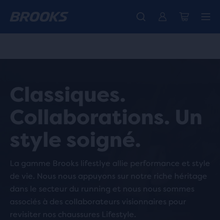
Découvre la nouvelle collection Cascadia -
La toute nouvelle Ghost Amp est là - Acheter
Expéditions gratuites sur les achats de plus de € 100
Acheter maintenant
Femme
Homme
Classiques.
Collaborations. Un
style soigné.
La gamme Brooks lifestlye allie performance et style
de vie. Nous nous appuyons sur notre riche héritage
dans le secteur du running et nous nous sommes
associés à des collaborateurs visionnaires pour
revisiter nos chaussures Lifestyle.