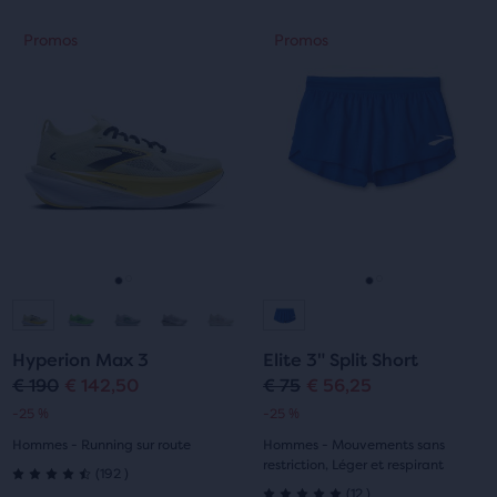
sur
sur
C’est
C’est
Promos
Promos
Promos
Promos
5 étoiles
5 étoiles
un
un
manège.
manège.
avec
avec
Navigue
Navigue
avec
avec
6 avis
157 avis
les
les
boutons
boutons
Suivant
Suivant
et
et
Précédent.
Précédent.
Aller
Aller
Aller
Aller
à
à
à
à
Hyperion Max 3
Elite 3" Split Short
la
la
la
la
€ 190
€ 142,50
€ 75
€ 56,25
Prix
Prix
Prix
Prix
-25 %
-25 %
diapositive
diapositive
diapositive
diapositive
original
actuel
original
actuel
Hommes - Running sur route
Hommes - Mouvements sans
1
2
1
2
restriction, Léger et respirant
192
(
192
)
4.5
12
(
12
)