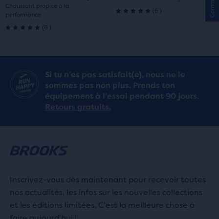
1
2
1
2
Chaussant propice à la
6
(
6
)
performance
5.0
8
(
8
)
5.0
sur
sur
5 étoiles
5 étoiles
avec
Si tu n’es pas satisfait(e), nous ne le
sommes pas non plus. Prends ton
avec
6 avis
équipement à l’essai pendant 90 jours.
8 avis
Retours gratuits.
Inscrivez-vous dès maintenant pour recevoir toutes
nos actualités, les infos sur les nouvelles collections
et les éditions limitées. C'est la meilleure chose à
faire aujourd'hui !