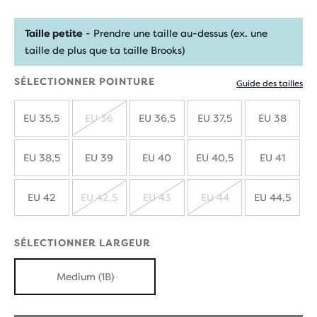
Taille petite
- Prendre une taille au-dessus (ex. une
taille de plus que ta taille Brooks)
SÉLECTIONNER POINTURE
Guide des tailles
EU 35,5
EU 36
EU 36,5
EU 37,5
EU 38
ÉPUISÉ
EU 38,5
EU 39
EU 40
EU 40,5
EU 41
EU 42
EU 42,5
EU 43
EU 44
EU 44,5
ÉPUISÉ
ÉPUISÉ
ÉPUISÉ
SÉLECTIONNER LARGEUR
Medium (1B)