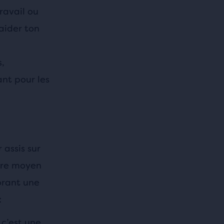
ravail ou
aider ton
,
nt pour les
 assis sur
tre moyen
orant une
:
 c’est une