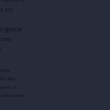
ès un
de glace
ions
s
lètes
ité des
es et ce
s devraient