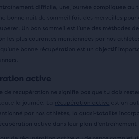
ntraînement difficile, une journée compliquée au t
ne bonne nuit de sommeil fait des merveilles pour 
cupérer. Un bon sommeil est l’une des méthodes de
on les plus courantes mentionnées par nos athlètes
 qu’une bonne récupération est un objectif importa
unners.
ation active
 de récupération ne signifie pas que tu dois rester
toute la journée. La
récupération active
est un au
ntionné par nos athlètes, la quasi-totalité incorp
écupération active dans leur plan d’entraînement 
 jour de récupération active ou de repos complet si