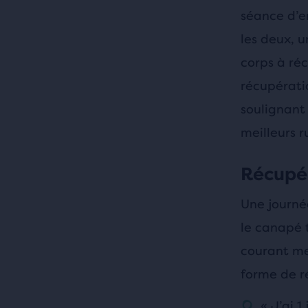
séance d’e
les deux, u
corps à ré
récupérati
soulignant
meilleurs r
Récupér
Une journée
le canapé 
courant me
forme de r
« J’ai 1