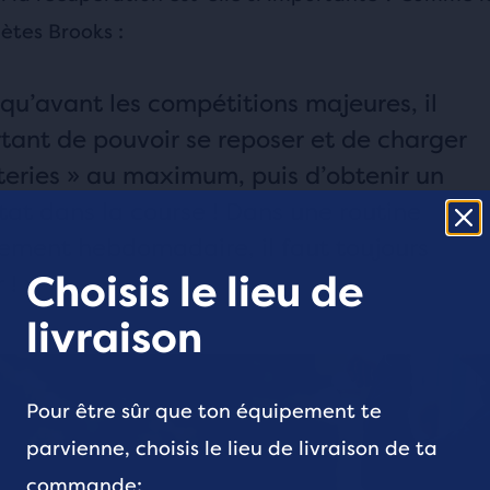
ètes Brooks :
 qu’avant les compétitions majeures, il
tant de pouvoir se reposer et de charger
teries » au maximum, puis d’obtenir un
tat dans la course ! Dans une routine
ement hebdomadaire, il faut toujours
 ! »
Choisis le lieu de
livraison
Pour être sûr que ton équipement te
parvienne, choisis le lieu de livraison de ta
commande: