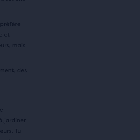
 préfère
e et
urs, mais
ement, des
ne
 jardiner
eurs. Tu