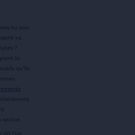
nses-tu aux
sprit va
lytes ?
rent la
utils qu’ils
ponses
rements
 clairement
nt
 active.
 dit l’un