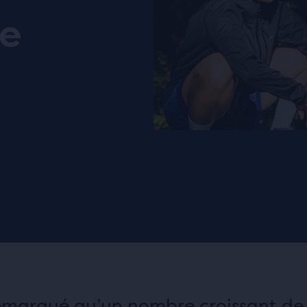
ie
emarqué qu’un nombre croissant de