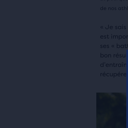
de nos athl
« Je sais
est impor
ses « bat
bon résul
d’entraîn
récupérer