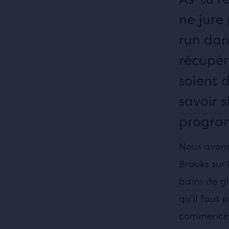
ne jure
run dan
récupér
soient 
savoir s
progra
Nous avons
Brooks sur 
bains de g
qu’il faut
commencer 