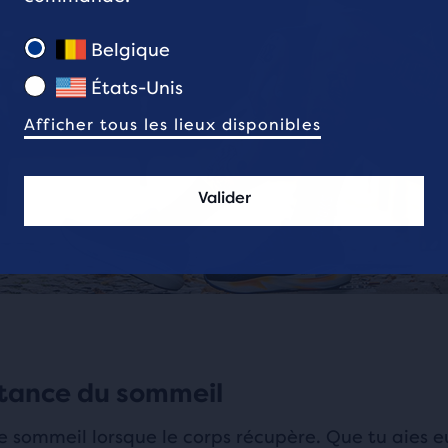
Belgique
États-Unis
Afficher tous les lieux disponibles
Valider
tance du sommeil
e sommeil lorsque le corps récupère. Que tu aies e