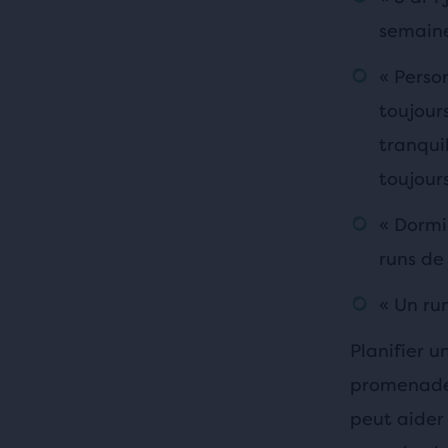
semaine
« Perso
toujour
tranqui
toujour
« Dormi
runs de
« Un run
Planifier u
promenade,
peut aider 