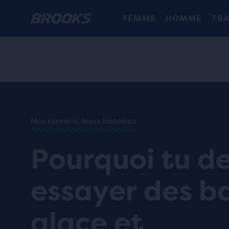
FEMME
HOMME
TRA
ACCUEIL
/
RUN
HAPPY
/
BLOG
Nos runners, leurs histoires
ENTRAÎNEMENTS
/
ET EXERCICES
Pourquoi tu de
LES
SECRETS
DES BAINS
essayer des b
DE GLACE
QUE
CHAQUE
glace et
RUNNER
DEVRAIT