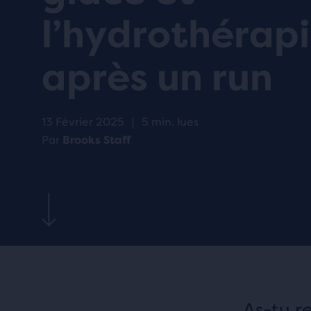
CONNAÎTRE
l’hydrothérap
après un run
13 Février 2025
|
5 min. lues
Par
Brooks Staff
As-tu r