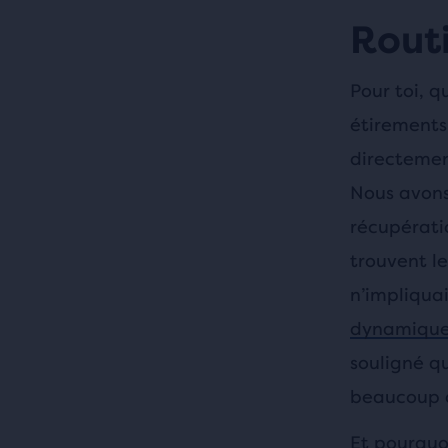
Rout
Pour toi, q
étirements
directement
Nous avons
récupératio
trouvent le
n’impliquai
dynamiques
souligné qu
beaucoup d
Et pourquoi