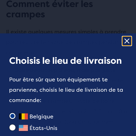
Comment éviter les
crampes
Il existe quelques mesures simples à prendre
pour réduire le risque de crampes pendant
ou après un run.
Choisis le lieu de livraison
Boire beaucoup d’eau, mais pas juste
Pour être sûr que ton équipement te
Boire de l’eau aide à rester
avant un run.
parvienne, choisis le lieu de livraison de ta
hydraté, ce qui réduit considérablement
commande:
le risque de crampes. Essaie de boire
beaucoup d’eau, environ 2 à 3,5 l (ou 10 à
Belgique
15 verres), tout au long de la journée.
États-Unis
Cependant, pour éviter les crampes