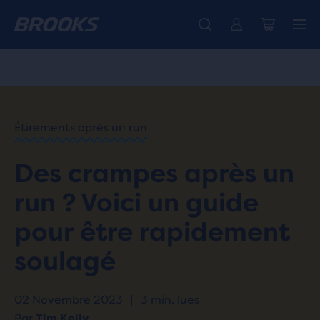
Découvre la nouvelle collection Cascadia -
La toute nouvelle Ghost Amp est là - Acheter
Expéditions gratuites sur les achats de plus de € 100
Acheter maintenant
Femme
Homme
ACCUEIL
/
RUN
HAPPY
/
Étirements après un run
BLOG
SANTÉ
Des crampes après un
ET
/
BIEN-
run ? Voici un guide
ÊTRE
CRAMPING
pour être rapidement
PAINS
AFTER A
soulagé
RUN
02 Novembre 2023
|
3 min. lues
Par
Tim Kelly