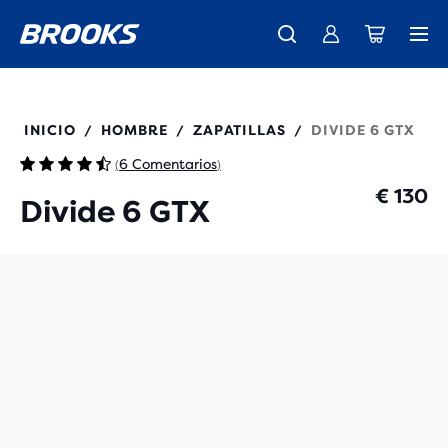
Ya están aquí las nuevas Ghost Amp - Comprar
Presentamos la nueva colección Cascadia -
Envío gratuito en todos los pedidos superiores a € 100
Comprar ahora
Mujer
Hombre
110459
INICIO
HOMBRE
ZAPATILLAS
DIVIDE 6 GTX
/
/
/
6 Comentarios
(
)
€ 130
Divide 6 GTX