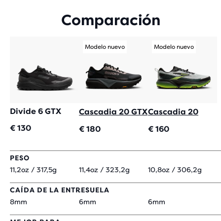
CON
Comparación
6
EVALUACIONES
Modelo nuevo
Modelo nuevo
Divide 6 GTX
Cascadia 20 GTX
Cascadia 20
€ 130
€ 180
€ 160
PESO
11,2oz / 317,5g
11,4oz / 323,2g
10,8oz / 306,2g
CAÍDA DE LA ENTRESUELA
8mm
6mm
6mm