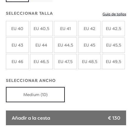
con
SELECCIONAR TALLA
Guía de tallas
nuevos
EU 40
EU 40,5
EU 41
EU 42
EU 42,5
colores
EU 43
EU 44
EU 44,5
EU 45
EU 45,5
EU 46
EU 46,5
EU 47,5
EU 48,5
EU 49,5
SELECCIONAR ANCHO
Medium (1D)
Añadir a la cesta
€ 130