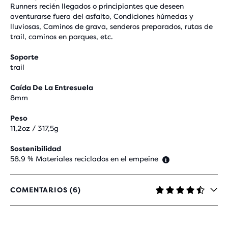
Runners recién llegados o principiantes que deseen
aventurarse fuera del asfalto, Condiciones húmedas y
lluviosas, Caminos de grava, senderos preparados, rutas de
trail, caminos en parques, etc.
Soporte
trail
Caída De La Entresuela
8mm
Peso
11,2oz / 317,5g
Sostenibilidad
58.9 % Materiales reciclados en el empeine
COMENTARIOS (6)
4,7
DE
5
ESTRELLAS