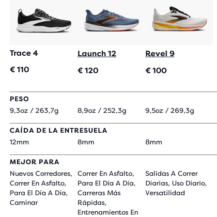
Trace 4
Launch 12
Revel 9
€ 110
€ 120
€ 100
PESO
9,3oz / 263,7g
8,9oz / 252,3g
9,5oz / 269,3g
CAÍDA DE LA ENTRESUELA
12mm
8mm
8mm
MEJOR PARA
Nuevos Corredores,
Correr En Asfalto,
Salidas A Correr
Correr En Asfalto,
Para El Día A Día,
Diarias, Uso Diario,
Para El Día A Día,
Carreras Más
Versatilidad
Caminar
Rápidas,
Entrenamientos En