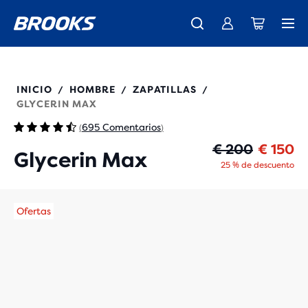
Ya están aquí las nuevas Ghost Amp - Comprar
Presentamos la nueva colección Cascadia -
Envío gratuito en todos los pedidos superiores a € 100
Comprar ahora
Mujer
Hombre
110447
INICIO
HOMBRE
ZAPATILLAS
/
/
/
GLYCERIN MAX
695 Comentarios
(
)
Pr
Pr
€ 200
€ 150
Glycerin Max
25 % de descuento
Ofertas