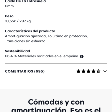
Caída De La Entresuela
6mm
Peso
10,5oz / 297,7g
Características del producto
Amortiguación ajustada, Lo último en protección,
Transiciones sin esfuerzo
Sostenibilidad
66.4 % Materiales reciclados en el empeine
COMENTARIOS (695)
4,6
DE
5
ESTRELLAS
CON
695
Cómodas y con
EVALUACIONES
amortiguación. Eso es el