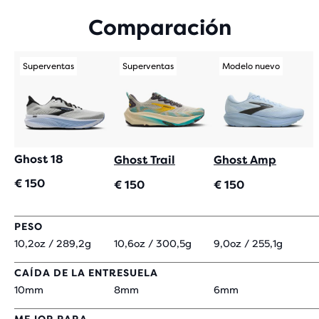
CON
Comparación
225
EVALUACIONES
Superventas
Superventas
Modelo nuevo
Ghost 18
Ghost Trail
Ghost Amp
€ 150
€ 150
€ 150
PESO
10,2oz / 289,2g
10,6oz / 300,5g
9,0oz / 255,1g
CAÍDA DE LA ENTRESUELA
10mm
8mm
6mm