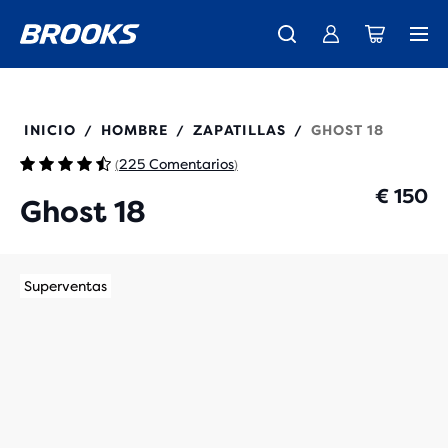
Ya están aquí las nuevas Ghost Amp - Comprar
Presentamos la nueva colección Cascadia -
Envío gratuito en todos los pedidos superiores a € 100
Comprar ahora
Mujer
Hombre
110493
INICIO
HOMBRE
ZAPATILLAS
GHOST 18
/
/
/
225 Comentarios
(
)
€ 150
Ghost 18
Superventas