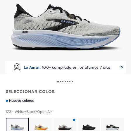
Lo Aman
100+ comprado en los últimos 7 dias
SELECCIONAR COLOR
Nuevos colores
172 - White/Black/Open Air
Producto