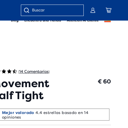
Insertar
Blog
Encuentra una Tienda
Atención Al Cliente
palabra
clave
o
número
del
artículo
14 Comentarios
(
)
ovement
€ 60
alf Tight
Mejor valorado
4.4 estrellas basado en 14
opiniones