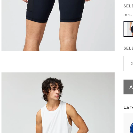
SEL
001 -
SEL
A