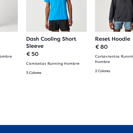
Dash Cooling Short
Reset Hoodie
Sleeve
€ 80
€ 50
Hombre
Cortavientos Runni
Hombre
Camisetas Running Hombre
2 Colores
3 Colores