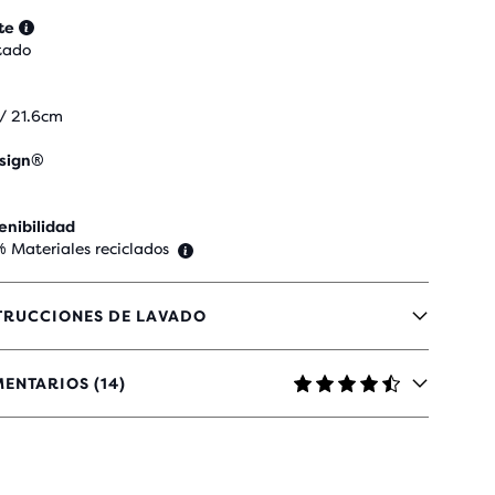
te
tado
 / 21.6cm
sign®
enibilidad
% Materiales reciclados
TRUCCIONES DE LAVADO
ENTARIOS (14)
RELLAS
N