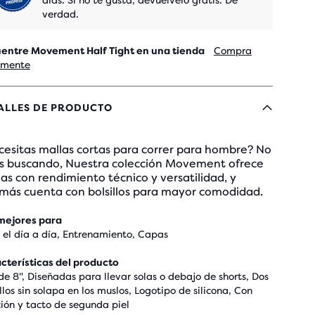
días. Si no te gusta, devuélvelo gratis. De
verdad.
entre Movement Half Tight en una tienda
Compra
lmente
ALLES DE PRODUCTO
cesitas mallas cortas para correr para hombre? No
as buscando, Nuestra colección Movement ofrece
as con rendimiento técnico y versatilidad, y
más cuenta con bolsillos para mayor comodidad.
mejores para
 el día a día, Entrenamiento, Capas
cterísticas del producto
 de 8", Diseñadas para llevar solas o debajo de shorts, Dos
illos sin solapa en los muslos, Logotipo de silicona, Con
ción y tacto de segunda piel