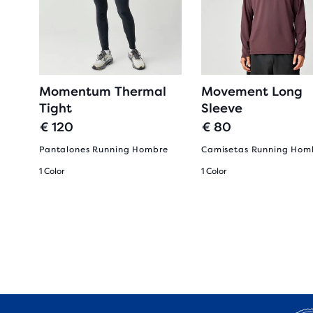
Momentum Thermal
Movement Long
Tight
Sleeve
€ 120
€ 80
re
Pantalones Running Hombre
Camisetas Running Hom
1 Color
1 Color