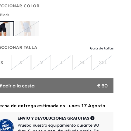
ECCIONAR COLOR
 Black
AGOTADO
ECCIONAR TALLA
Guía de tallas
XS
S
M
L
XL
XXL
AGOTADO
AGOTADO
AGOTADO
AGOTADO
AGOTADO
ñadir a la cesta
€ 60
ENVÍO Y DEVOLUCIONES GRATUITAS
Prueba nuestro equipamiento durante 90