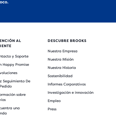
oco.
ENCIÓN AL
DESCUBRE BROOKS
IENTE
Nuestra Empresa
ntacto y Soporte
Nuestra Misión
n Happy Promise
Nuestra Historia
voluciones
Sostenibilidad
z Seguimiento De
Informes Corporativos
 Pedido
Investigación e innovación
formación sobre
víos
Empleo
cuentra una
Press
enda