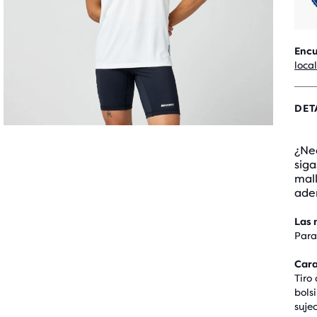
Encu
loca
DET
¿Ne
sig
mall
ade
Las 
Para
Cara
Tiro
bols
suje