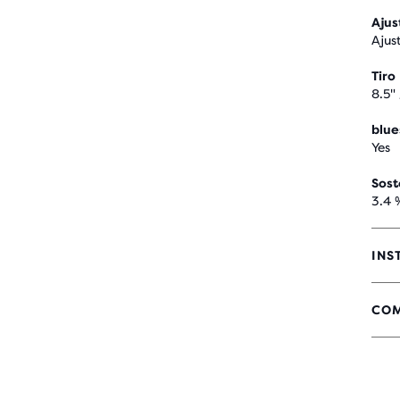
Ajus
Ajus
Tiro
8.5"
blue
Yes
Sost
3.4 
INS
COM
4,4
DE
5
EST
CO