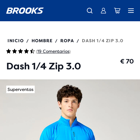
Ya están aquí las nuevas Ghost Amp - Comprar
Presentamos la nueva colección Cascadia -
Envío gratuito en todos los pedidos superiores a € 100
Comprar ahora
Mujer
Hombre
211565
INICIO
HOMBRE
ROPA
DASH 1/4 ZIP 3.0
/
/
/
19 Comentarios
(
)
€ 70
Dash 1/4 Zip 3.0
Superventas