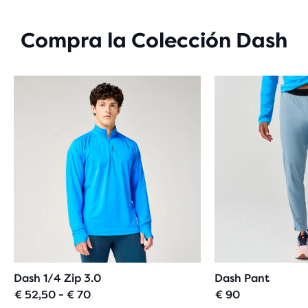
ESTRELLAS
CON
19
Compra la Colección Dash
EVALUACIONES
Dash 1/4 Zip 3.0
Dash Pant
€ 52,50 - € 70
€ 90