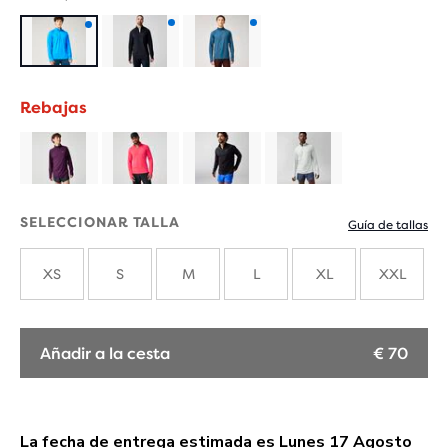
Producto
Producto
Producto
con
con
con
Rebajas
nuevos
nuevos
nuevos
colores
colores
colores
SELECCIONAR TALLA
Guía de tallas
XS
S
M
L
XL
XXL
Añadir a la cesta
€ 70