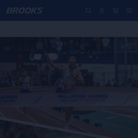
Ya están aquí las nuevas Ghost Amp - Comprar
Presentamos la nueva colección Cascadia -
Envío gratuito en todos los pedidos superiores a € 100
Comprar ahora
Mujer
Hombre