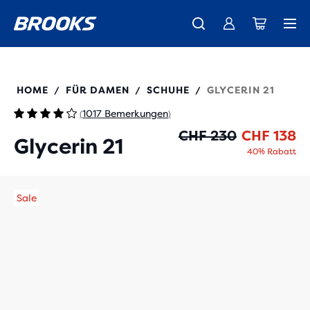
Wir präsentieren die neue Cascadia Kollektion -
Der brandneue Ghost Amp ist da - Shop
Kostenloser Versand für alle Bestellungen über CHF 100
Damen
Jetzt kaufen
Herren
120408
HOME
FÜR DAMEN
SCHUHE
GLYCERIN 21
/
/
/
1017 Bemerkungen
(
)
Ur
Ak
CHF 230
CHF 138
Glycerin 21
40% Rabatt
Sale