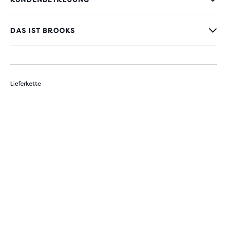
DAS IST BROOKS
Lieferkette
Impressum
Bedingungen
Datenschutzrichtlinie
Sitemap
Cookie-Einstellungen
© 2026 Brooks Sports, Inc