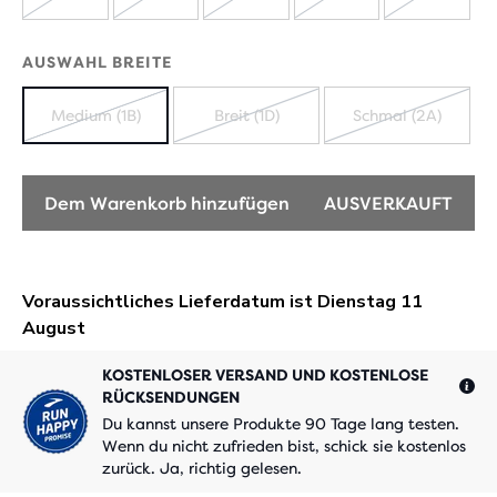
AUSVERKAUFT
AUSVERKAUFT
AUSVERKAUFT
AUSVERKAUFT
AUSVE
AUSWAHL BREITE
Medium (1B)
Breit (1D)
Schmal (2A)
AUSVERKAUFT
AUSVERKAUFT
AUSVERK
Dem Warenkorb hinzufügen
AUSVERKAUFT
KOSTENLOSER VERSAND UND KOSTENLOSE
RÜCKSENDUNGEN
Du kannst unsere Produkte 90 Tage lang testen.
Wenn du nicht zufrieden bist, schick sie kostenlos
zurück. Ja, richtig gelesen.