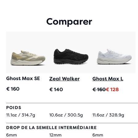
5 ÉTOILES
AVEC
157 AVIS
Comparer
Ghost Max SE
Zeal Walker
Ghost Max L
€ 160
Prix
Prix
€ 140
€ 160
€ 128
original
actuel
POIDS
11.1oz / 314.7g
10.6oz / 300.5g
11.6oz / 328.9g
DROP DE LA SEMELLE INTERMÉDIAIRE
6mm
12mm
6mm