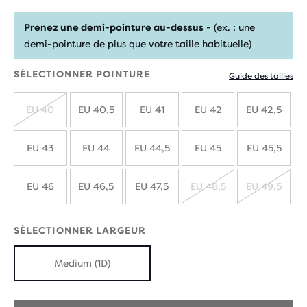
Prenez une demi-pointure au-dessus
- (ex. : une
demi-pointure de plus que votre taille habituelle)
SÉLECTIONNER POINTURE
Guide des tailles
EU 40
EU 40,5
EU 41
EU 42
EU 42,5
ÉPUISÉ
EU 43
EU 44
EU 44,5
EU 45
EU 45,5
EU 46
EU 46,5
EU 47,5
EU 48,5
EU 49,5
ÉPUISÉ
ÉPUIS
SÉLECTIONNER LARGEUR
Medium (1D)