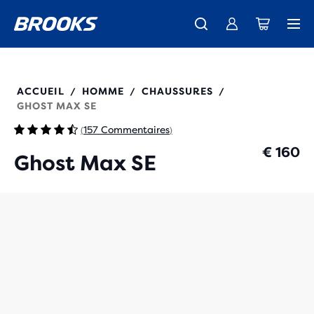
Découvre la nouvelle collection Cascadia -
La toute nouvelle Ghost Amp est là - Acheter
Expéditions gratuites sur les achats de plus de € 100
Acheter maintenant
Femme
Homme
110444
ACCUEIL
HOMME
CHAUSSURES
/
/
/
GHOST MAX SE
157 Commentaires
(
)
€ 160
Ghost Max SE