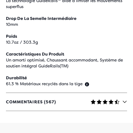
La technologie GuideRails™ aide à limiter les mouvements
superflus
Drop De La Semelle Intermédiaire
10mm
Poids
10.7oz / 303.3g
Caractéristiques Du Produit
Un amorti optimisé, Chaussant accommodant, Système de
soutien intégral GuideRails(TM)
Durabilité
61.3 % Matériaux recyclés dans la tige
COMMENTAIRES (567)
4,3
SUR
5 ÉTOILES
AVEC
567 AVIS