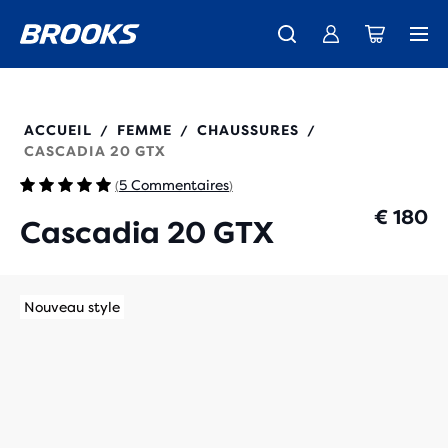
Découvre la nouvelle collection Cascadia -
La toute nouvelle Ghost Amp est là - Acheter
Expéditions gratuites sur les achats de plus de € 100
Acheter maintenant
Femme
Homme
120477
ACCUEIL
FEMME
CHAUSSURES
/
/
/
CASCADIA 20 GTX
5 Commentaires
(
)
€ 180
Cascadia 20 GTX
Nouveau style