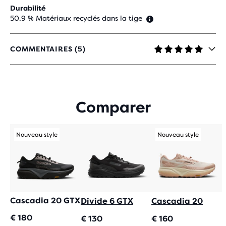
Durabilité
50.9 % Matériaux recyclés dans la tige
COMMENTAIRES (5)
4,8
SUR
5 ÉTOILES
AVEC
5 AVIS
Comparer
Nouveau style
Nouveau style
Cascadia 20 GTX
Divide 6 GTX
Cascadia 20
€ 180
€ 130
€ 160