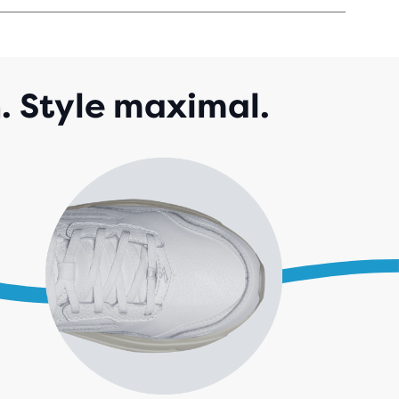
TOILES
C
AVIS
. Style maximal.