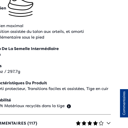
ien
ien maximal
ition assistée du talon aux orteils, et amorti
lémentaire sous le pied
 De La Semelle Intermédiaire
m
s
oz / 297.7g
ctéristiques Du Produit
i protecteur, Transitions faciles et assistées, Tige en cuir
Commentaires
bilité
 % Matériaux recyclés dans la tige
MENTAIRES (117)