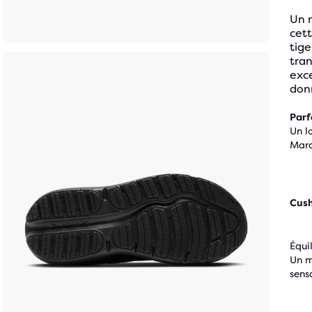
Un m
cet
tige
tran
exce
donn
Parf
Un l
Mar
Cus
Équi
Un m
sens