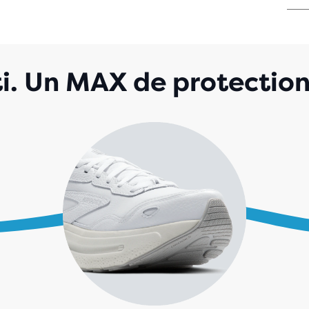
SUR
5 É
AVE
117 
. Un MAX de protection