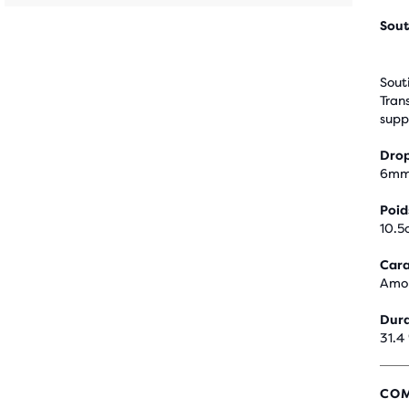
Sout
Sout
Trans
supp
Drop
6m
Poid
10.5
Cara
Amort
Dura
31.4
COM
3,9