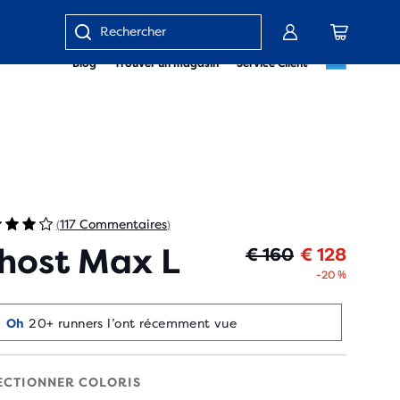
Saisir
Blog
Trouver un magasin
Service Client
un
mot
clé
ou
un
numéro
d'article
117 Commentaires
(
)
host Max L
Prix o
Prix a
€ 160
€ 128
-20 %
Oh
20+ runners l’ont récemment vue
ECTIONNER COLORIS