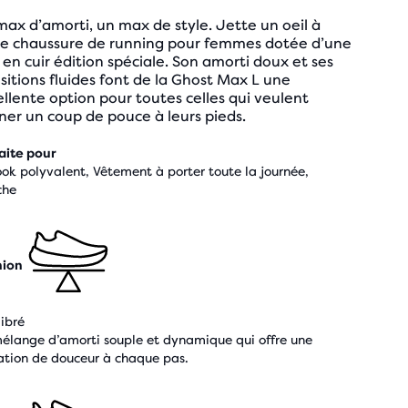
ax d’amorti, un max de style. Jette un oeil à
te chaussure de running pour femmes dotée d’une
 en cuir édition spéciale. Son amorti doux et ses
sitions fluides font de la Ghost Max L une
llente option pour toutes celles qui veulent
er un coup de pouce à leurs pieds.
aite pour
ook polyvalent, Vêtement à porter toute la journée,
che
hion
libré
élange d’amorti souple et dynamique qui offre une
ation de douceur à chaque pas.