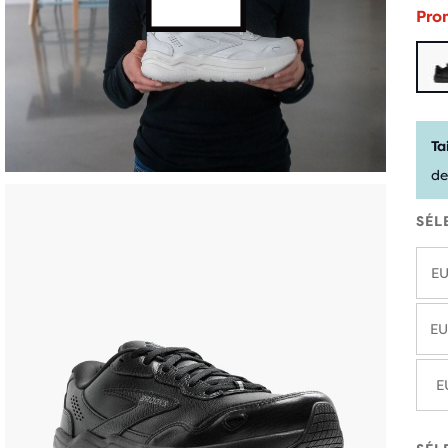
Pro
Ta
de
SÉL
EU
EU
E