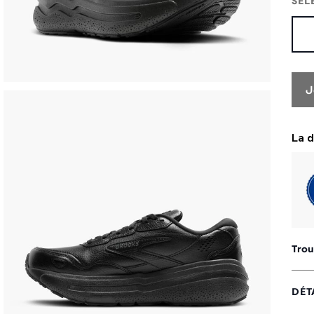
SÉL
J
Trou
DÉT