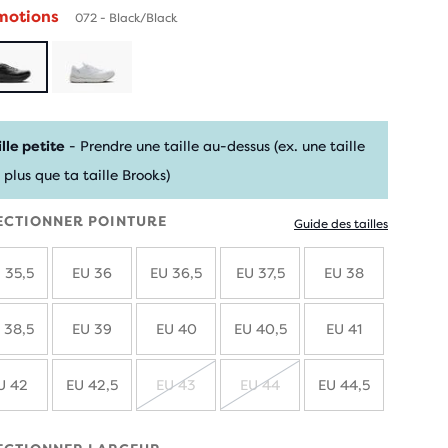
motions
072 - Black/Black
ille petite
- Prendre une taille au-dessus (ex. une taille
 plus que ta taille Brooks)
ECTIONNER POINTURE
Guide des tailles
 35,5
EU 36
EU 36,5
EU 37,5
EU 38
 38,5
EU 39
EU 40
EU 40,5
EU 41
U 42
EU 42,5
EU 43
EU 44
EU 44,5
ÉPUISÉ
ÉPUISÉ