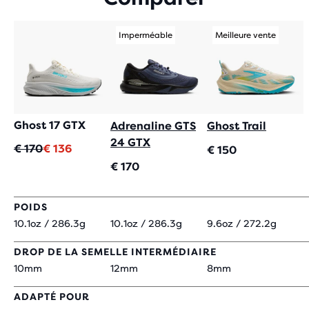
Imperméable
Meilleure vente
Ghost 17 GTX
Adrenaline GTS
Ghost Trail
24 GTX
Prix
Prix
€ 170
€ 136
€ 150
original
actuel
€ 170
POIDS
10.1oz / 286.3g
10.1oz / 286.3g
9.6oz / 272.2g
DROP DE LA SEMELLE INTERMÉDIAIRE
10mm
12mm
8mm
ADAPTÉ POUR