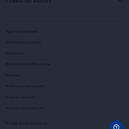
CONNAÎTRE BROOKS
Approvisionnement
Informations Sociétés
Conditions
Politique de confidentialité
Sitemap
Préférences des cookies
Fiche éco-produit
Renoncer au contrat ici
© 2026 Brooks Sports, Inc