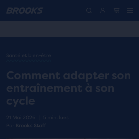
Découvre la nouvelle collection Cascadia -
Livraison standard gratuite pour les membres.
La toute nouvelle Ghost Amp est là - Acheter
Acheter maintenant
Femme
Rejoignez-nous
Homme
ACCUEIL
/
RUN
HAPPY
/
Santé et bien-être
BLOG
HEALTH
/
Comment adapter son
WELLNESS
COMMENT
entraînement à son
ADAPTER SON
ENTRAÎNEMENT
cycle
À SON CYCLE
21 Mai 2026
|
5 min. lues
Par
Brooks Staff