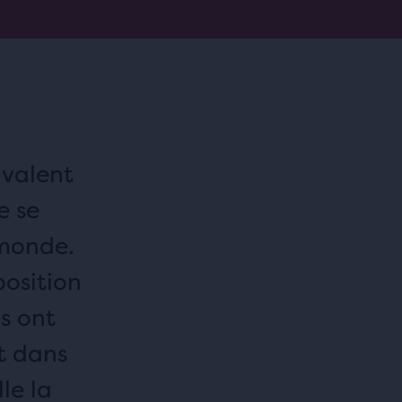
 valent
e se
 monde.
position
s ont
t dans
le la