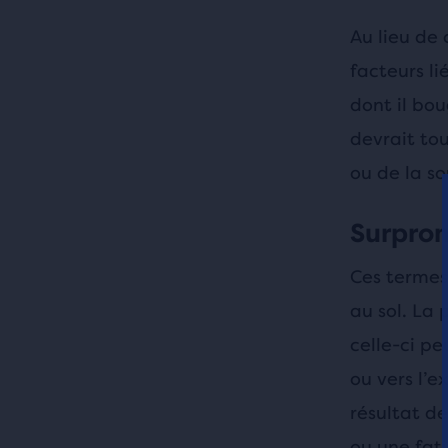
Au lieu de
facteurs li
dont il bo
devrait tou
ou de la s
Surpron
Ces termes 
au sol. La
celle-ci pe
ou vers l’e
résultat d
ou une fat