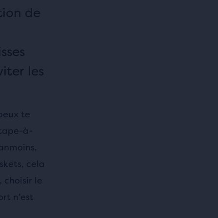
tion de
isses
iter les
peux te
tape-à-
éanmoins,
skets, cela
choisir le
rt n’est