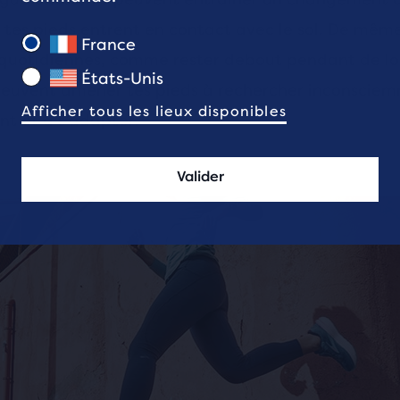
 tes pieds entrent en contact avec le sol. De même
France
quotidiennes, comme rester debout pendant de l
États-Unis
peuvent amener tes pieds à rechercher inconscie
Afficher tous les lieux disponibles
t et à s’adapter.
Valider