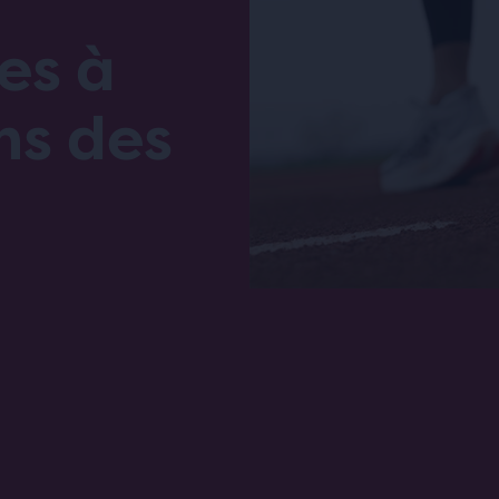
es à
ns des