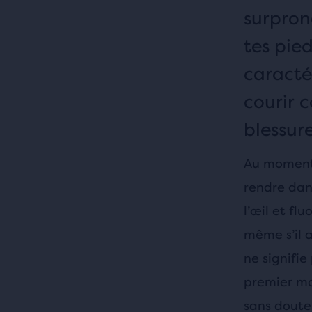
surpron
tes pie
caracté
courir 
blessure
Au moment 
rendre da
l’œil et fl
même s’il 
ne signifie
premier mo
sans doute 