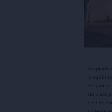
Les pieds
s
lorsqu’ils 
de quoi te
tes pieds 
pied de ch
s’oriente v