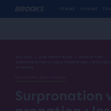
FEMME
HOMME
TRA
ACCUEIL
RUN HAPPY BLOG
ADVICE TIPS
/
/
/
SURPRONATION VS SOUS-PRONATION : TROUVER 
RUNNING
Nos runners, leurs histoires
Surpronation v