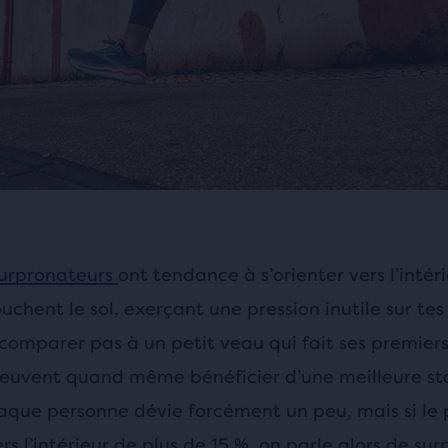
urpronateurs
ont tendance à s’orienter vers l’intér
touchent le sol, exerçant une pression inutile sur tes 
 comparer pas à un petit veau qui fait ses premiers
peuvent quand même bénéficier d’une meilleure sta
aque personne dévie forcément un peu, mais si le 
ers l’intérieur de plus de 15 %, on parle alors de su