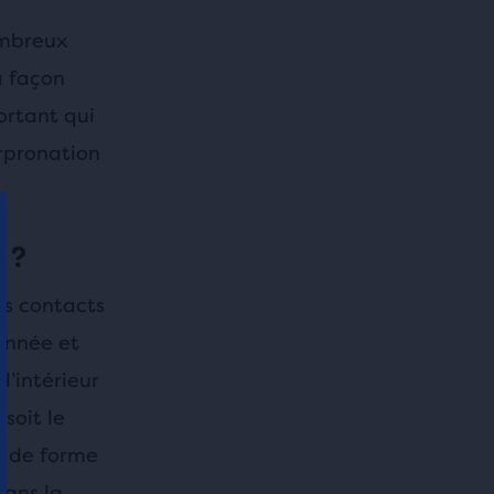
ombreux
a façon
ortant qui
urpronation
 ?
es contacts
onnée et
l’intérieur
soit le
e de forme
ans la