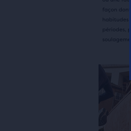
façon dont
habitudes 
périodes, 
soulagemen