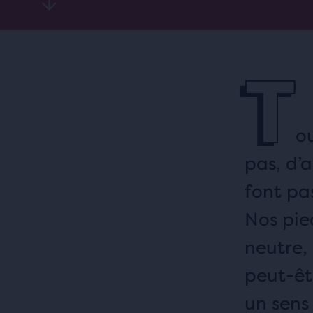
T
ou
pas, d’a
font pa
Nos pie
neutre,
peut-êt
un sens 