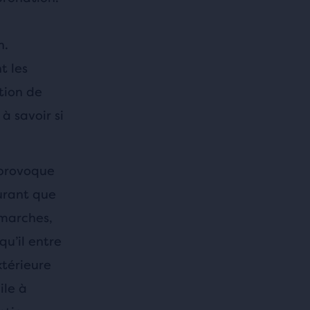
n.
t les
ation de
à savoir si
 provoque
ourant que
 marches,
qu’il entre
xtérieure
ile à