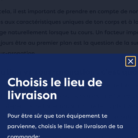
 cela, il est important de prendre en compte de n
és aux caractéristiques uniques de ton corps et à l
uge naturellement lorsque tu cours. Un facteur imp
jours être au premier plan est la question de la s
ous-pronation.
ation vs sous-pronation : c’est quoi
Choisis le lieu de
définissent la façon dont ton pied s’oriente lors d
livraison
 plupart du temps, nous naissons avec une foulée d
ut dépendre de l’orientation naturelle du pied vers 
Pour être sûr que ton équipement te
xtérieur. Il est également possible que ta pronation 
parvienne, choisis le lieu de livraison de ta
e la compensation d’une blessure. Même une baiss
commande:
igue excessive peuvent entraîner un changement d