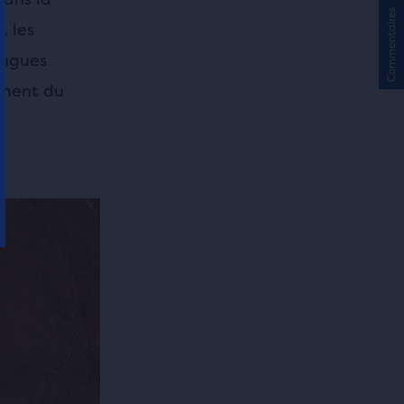
Commentaires
, les
ongues
mment du