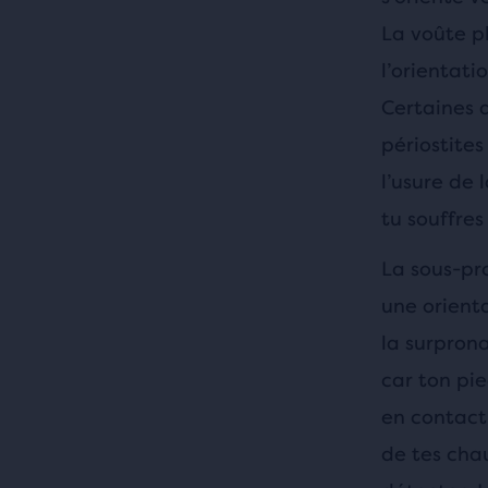
La voûte p
l’orientati
Certaines 
périostites
l’usure de 
tu souffres
La sous-pr
une orienta
la surpron
car ton pie
en contact 
de tes chau