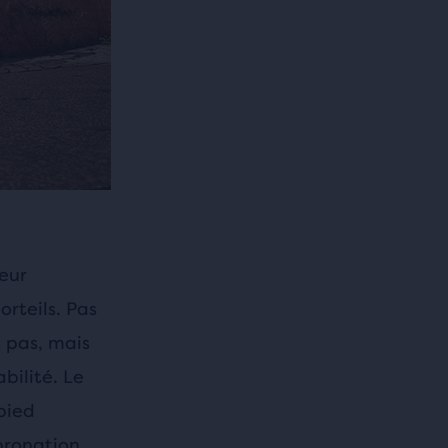
ieur
orteils. Pas
 pas, mais
bilité. Le
pied
rpronation.