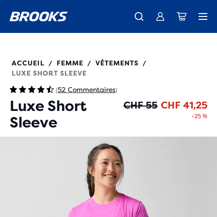
Découvre la nouvelle collection Cascadia -
La toute nouvelle Ghost Amp est là - Acheter
Expéditions gratuites sur les achats de plus de CHF 100
Acheter maintenant
Femme
Homme
221659
ACCUEIL
FEMME
VÊTEMENTS
/
/
/
LUXE SHORT SLEEVE
52 Commentaires
(
)
Luxe Short
Pr
Pr
CHF 55
CHF 41,25
-25 %
Sleeve