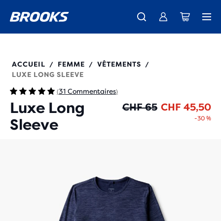
Découvre la nouvelle collection Cascadia -
La toute nouvelle Ghost Amp est là - Acheter
Expéditions gratuites sur les achats de plus de CHF 100
Acheter maintenant
Femme
Homme
221683
ACCUEIL
FEMME
VÊTEMENTS
/
/
/
LUXE LONG SLEEVE
31 Commentaires
(
)
Luxe Long
Pr
Pr
CHF 65
CHF 45,50
-30 %
Sleeve