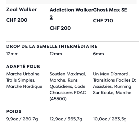
Zeal Walker
Addiction Walker
Ghost Max SE
2
CHF 200
CHF 210
CHF 200
DROP DE LA SEMELLE INTERMÉDIAIRE
12mm
12mm
6mm
ADAPTÉ POUR
Marche Urbaine,
Soutien Maximal,
Un Max D’amorti,
Trails Simples,
Marche, Runs
Transitions Faciles Et
Marche Nordique
Quotidiens, Code
Assistées, Running
Chaussures PDAC
Sur Route, Marche
(A5500)
POIDS
9,9oz / 280,7g
12,9oz / 365,7g
10,0oz / 283,5g